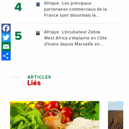
Afrique : Les principaux
sur son campus de Karen à
partenaires commerciaux de la
Nairobi dès janvier 2023
France sont désormais le
Nigeria, l’Angola et l’Afrique du
Facebook
Sud
Afrique : L’incubateur Zebox
Twitter
West Africa s’implante en Côte
Email
d’Ivoire depuis Marseille en
France
Share
ARTICLES
Liés