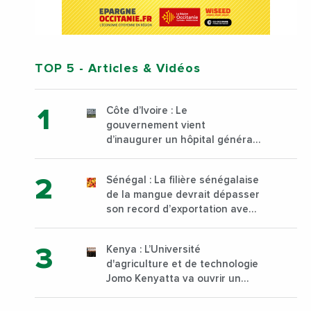
TOP 5
- Articles & Vidéos
Côte d’Ivoire : Le
gouvernement vient
d’inaugurer un hôpital général
à Yopougon commune
d’Abidjan, au sud du pays
Sénégal : La filière sénégalaise
de la mangue devrait dépasser
son record d’exportation avec
30 000 tonnes produites
Kenya : L’Université
d'agriculture et de technologie
Jomo Kenyatta va ouvrir un
institut supérieur de formation
technique et professionnelle