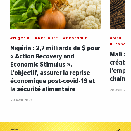
#Nigeria
#Actualite
#Economie
#Mali
#
#Econom
Nigéria : 2,7 milliards de $ pour
Mali :
« Action Recovery and
créatio
Economic Stimulus ».
l’emplo
L’objectif, assurer la reprise
chaînes
économique post-covid-19 et
la sécurité alimentaire
28 avril 202
28 avril 2021