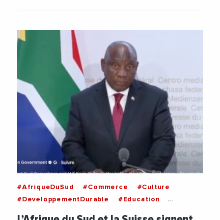
#AfriqueDuSud
#Commerce
#Culture
#DeveloppementDurable
#Education
#International
#Suisse
L’Afrique du Sud et la Suisse signent