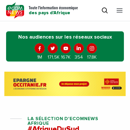
Toute l'information économique
des pays d'Afrique
Nos audiences sur les réseaux sociaux
1M
171,5K
167K
354
17,8K
LA SÉLECTION D'ECOMNEWS
AFRIQUE
#AfriqueDuSud