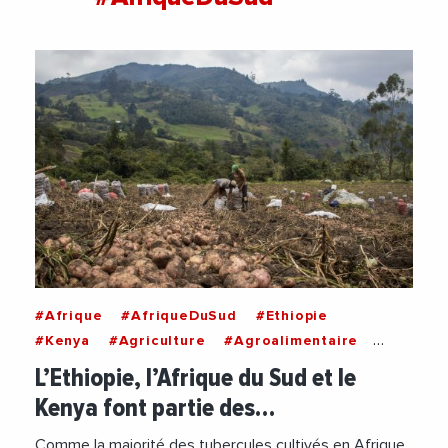
#Afrique
#AfriqueDuSud
#Ethiopie
#Kenya
#Agriculture
#Agroalimentaire
#Economie
#Exportation
L’Ethiopie, l’Afrique du Sud et le
Kenya font partie des…
Comme la majorité des tubercules cultivés en Afrique,