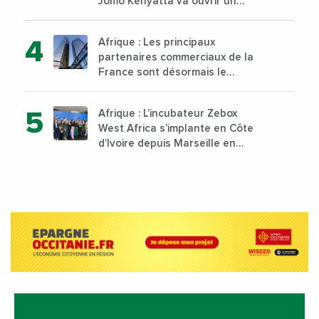
Jomo Kenyatta va ouvrir un
institut supérieur de formation
technique et professionnelle
Afrique : Les principaux
sur son campus de Karen à
partenaires commerciaux de la
Nairobi dès janvier 2023
France sont désormais le
Nigeria, l’Angola et l’Afrique du
Sud
Afrique : L’incubateur Zebox
West Africa s’implante en Côte
d’Ivoire depuis Marseille en
France