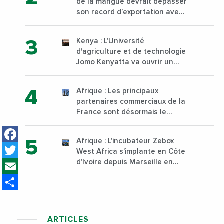
de la mangue devrait dépasser
son record d’exportation avec
30 000 tonnes produites
Kenya : L’Université
d'agriculture et de technologie
Jomo Kenyatta va ouvrir un
institut supérieur de formation
technique et professionnelle
Afrique : Les principaux
sur son campus de Karen à
partenaires commerciaux de la
Nairobi dès janvier 2023
France sont désormais le
Nigeria, l’Angola et l’Afrique du
Facebook
Sud
Afrique : L’incubateur Zebox
Twitter
West Africa s’implante en Côte
Email
d’Ivoire depuis Marseille en
France
Share
ARTICLES