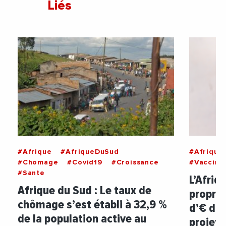
Liés
#Afrique
#AfriqueDuSud
#Afrique
#Chomage
#Covid19
#Croissance
#Vaccin
#Sante
L’Afriq
Afrique du Sud : Le taux de
propres
chômage s’est établi à 32,9 %
d’€ d’i
de la population active au
projet