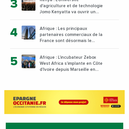
d'agriculture et de technologie
Jomo Kenyatta va ouvrir un
institut supérieur de formation
technique et professionnelle
Afrique : Les principaux
sur son campus de Karen à
partenaires commerciaux de la
Nairobi dès janvier 2023
France sont désormais le
Nigeria, l’Angola et l’Afrique du
Sud
Afrique : L’incubateur Zebox
West Africa s’implante en Côte
d’Ivoire depuis Marseille en
France