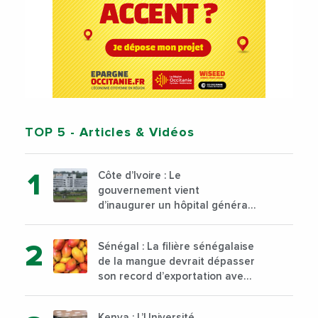
TOP 5
- Articles & Vidéos
Côte d’Ivoire : Le
gouvernement vient
d’inaugurer un hôpital général
à Yopougon commune
d’Abidjan, au sud du pays
Sénégal : La filière sénégalaise
de la mangue devrait dépasser
son record d’exportation avec
30 000 tonnes produites
Kenya : L’Université