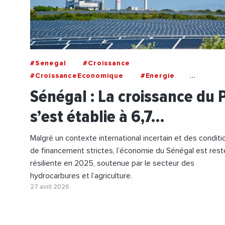
#Senegal
#Croissance
#CroissanceEconomique
#Energie
#EnergiesRenouvelables
#Hydrocarbures
#
Sénégal : La croissance du 
s’est établie à 6,7…
Malgré un contexte international incertain et des conditi
de financement strictes, l’économie du Sénégal est res
résiliente en 2025, soutenue par le secteur des
hydrocarbures et l’agriculture.
27 avril 2026