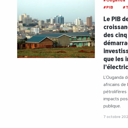
#Ouganda
#PIB
#T
Le PIB d
croissan
des cinq
démarrag
investis
que les 
l’électri
L’Ouganda de
africains de
pétrolifères
impacts posi
publique.
7 octobre 20