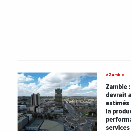
#Zambie
Zambie :
devrait 
estimés 
la produ
performa
services