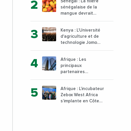
Sénégal : La filière
d’Abidjan, au sud du
sénégalaise de la
pays
mangue devrait
dépasser son record
d’exportation avec
Kenya : L’Université
30 000 tonnes
d'agriculture et de
produites
technologie Jomo
Kenyatta va ouvrir
un institut supérieur
Afrique : Les
de formation
principaux
technique et
partenaires
professionnelle sur
commerciaux de la
son campus de
France sont
Karen à Nairobi dès
Afrique : L’incubateur
désormais le Nigeria,
janvier 2023
Zebox West Africa
l’Angola et l’Afrique
s’implante en Côte
du Sud
d’Ivoire depuis
Marseille en France