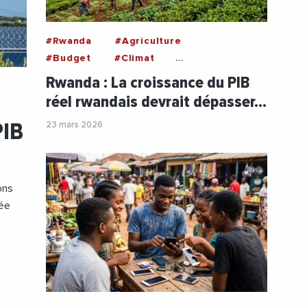
#Rwanda
#Agriculture
#Budget
#Climat
#Construction
#Economie
Rwanda : La croissance du PIB
#Inflation
#International
#PIB
réel rwandais devrait dépasser…
#Tourisme
PIB
PIB
23 mars 2026
ons
tée