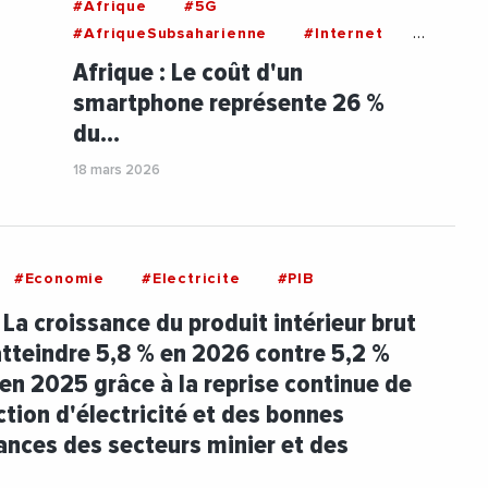
#Afrique
#5G
#AfriqueSubsaharienne
#Internet
#PIB
#Reseaux
#Smartphone
Afrique : Le coût d'un
#Telephonie
smartphone représente 26 %
du…
18 mars 2026
#Economie
#Electricite
#PIB
 La croissance du produit intérieur brut
atteindre 5,8 % en 2026 contre 5,2 %
en 2025 grâce à la reprise continue de
ction d'électricité et des bonnes
nces des secteurs minier et des