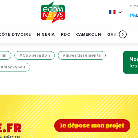
FILT
My
CÔTE D'IVOIRE
NIGÉRIA
RDC
CAMEROUN
GABON
BÉN
nin
#Cooperation
#Investissements
Nos
les
#MackySall