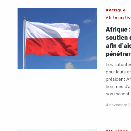
#Afrique
#Internatio
#Pologne
Afrique 
soutien d
afin d’a
pénétrer
Les autorité
pour leurs e
président An
hommes d’aff
son mandat.
4 novembre 