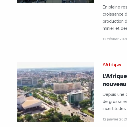
En pleine re
croissance d
production d
minier et de
12 février 202
#Afrique
L’Afriqu
nouveau 
Depuis une d
de grossir e
incertitude
12 janvier 202