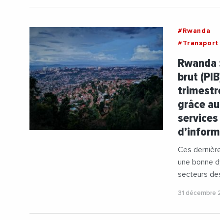
#Rwanda
#Transport
Rwanda :
brut (PI
trimestr
grâce au
services
d’infor
Ces dernièr
une bonne dy
secteurs des 
31 décembre 