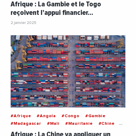
Afrique : La Gambie et le Togo
reçoivent l’appui financier…
2 janvier 2025
#Afrique
#Angola
#Congo
#Gambie
#Madagascar
#Mali
#Mauritanie
#Chine
#Commerce
#Diplomatie
#Importations
Afrique : La Chine va appliquer un