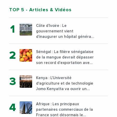
TOP 5
- Articles & Vidéos
Côte d’Ivoire : Le
gouvernement vient
d’inaugurer un hôpital général
à Yopougon commune
d’Abidjan, au sud du pays
Sénégal : La filière sénégalaise
de la mangue devrait dépasser
son record d’exportation avec
30 000 tonnes produites
Kenya : L’Université
d'agriculture et de technologie
Jomo Kenyatta va ouvrir un
institut supérieur de formation
technique et professionnelle
Afrique : Les principaux
sur son campus de Karen à
partenaires commerciaux de la
Nairobi dès janvier 2023
France sont désormais le