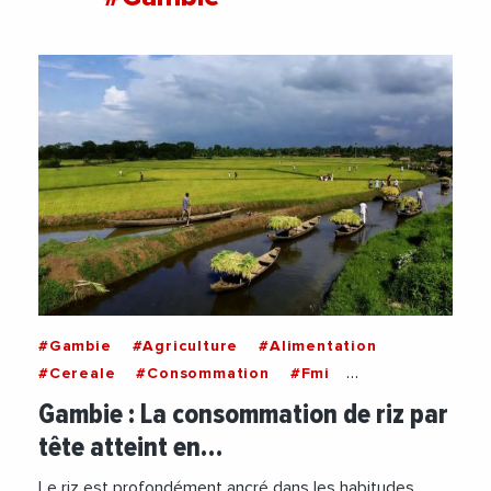
#Gambie
#Agriculture
#Alimentation
#Cereale
#Consommation
#Fmi
#Importations
#Nutrition
#Riz
Gambie : La consommation de riz par
tête atteint en…
Le riz est profondément ancré dans les habitudes