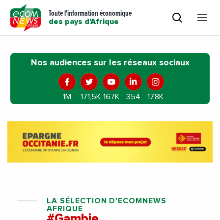
Toute l'information économique
des pays d'Afrique
Nos audiences sur les réseaux sociaux
1M
171,5K
167K
354
17,8K
LA SÉLECTION D'ECOMNEWS
AFRIQUE
#Gambie