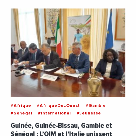
#Afrique
#AfriqueDeLOuest
#Gambie
#Senegal
#International
#Jeunesse
Guinée, Guinée-Bissau, Gambie et
Sénégal : L’OIM et l’Italie unissent