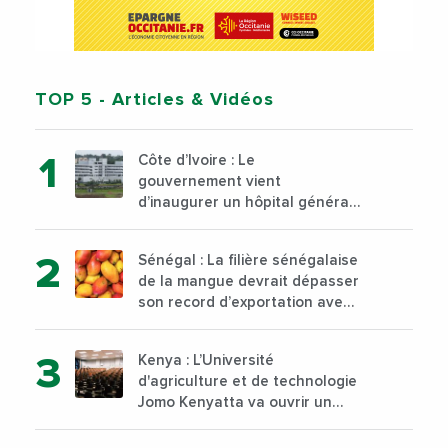
TOP 5
- Articles & Vidéos
Côte d’Ivoire : Le
gouvernement vient
d’inaugurer un hôpital général
à Yopougon commune
d’Abidjan, au sud du pays
Sénégal : La filière sénégalaise
de la mangue devrait dépasser
son record d’exportation avec
30 000 tonnes produites
Kenya : L’Université
d'agriculture et de technologie
Jomo Kenyatta va ouvrir un
institut supérieur de formation
technique et professionnelle