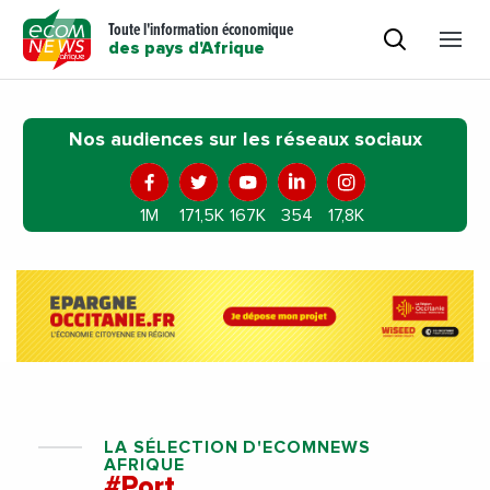
Toute l'information économique
des pays d'Afrique
Nos audiences sur les réseaux sociaux
1M
171,5K
167K
354
17,8K
LA SÉLECTION D'ECOMNEWS
AFRIQUE
#Port