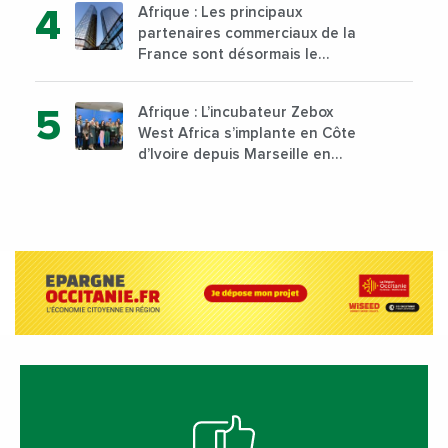
Afrique : Les principaux
sur son campus de Karen à
partenaires commerciaux de la
Nairobi dès janvier 2023
France sont désormais le
Nigeria, l’Angola et l’Afrique du
Sud
Afrique : L’incubateur Zebox
West Africa s’implante en Côte
d’Ivoire depuis Marseille en
France