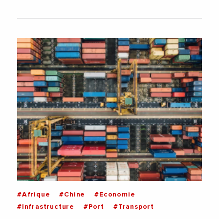
#Afrique
#Chine
#Economie
#Infrastructure
#Port
#Transport