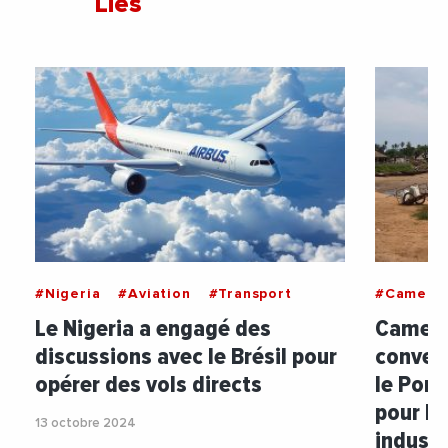
Liés
#Nigeria
#Aviation
#Transport
#Camero
Le Nigeria a engagé des
Camero
discussions avec le Brésil pour
convent
opérer des vols directs
le Por
pour la
13 octobre 2024
industr