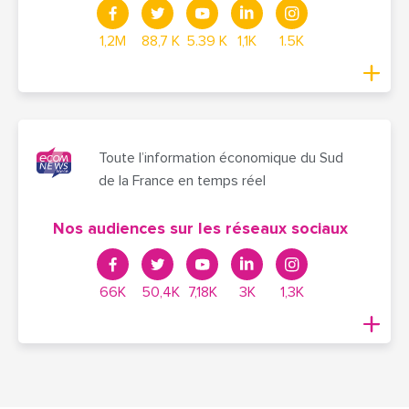
1,2M
88,7 K
5.39 K
1,1K
1.5K
Toute l’information économique du Sud
de la France en temps réel
Nos audiences sur les réseaux sociaux
66K
50,4K
7,18K
3K
1,3K