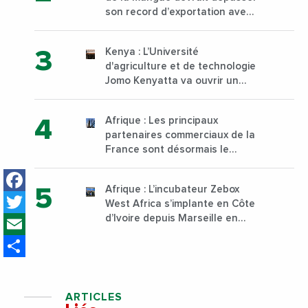
son record d’exportation avec
30 000 tonnes produites
Kenya : L’Université
d'agriculture et de technologie
Jomo Kenyatta va ouvrir un
institut supérieur de formation
technique et professionnelle
Afrique : Les principaux
sur son campus de Karen à
partenaires commerciaux de la
Nairobi dès janvier 2023
France sont désormais le
Nigeria, l’Angola et l’Afrique du
Facebook
Sud
Afrique : L’incubateur Zebox
Twitter
West Africa s’implante en Côte
Email
d’Ivoire depuis Marseille en
France
Share
ARTICLES