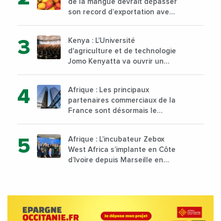
de la mangue devrait dépasser
son record d’exportation avec
30 000 tonnes produites
Kenya : L’Université
d'agriculture et de technologie
Jomo Kenyatta va ouvrir un
institut supérieur de formation
technique et professionnelle
Afrique : Les principaux
sur son campus de Karen à
partenaires commerciaux de la
Nairobi dès janvier 2023
France sont désormais le
Nigeria, l’Angola et l’Afrique du
Sud
Afrique : L’incubateur Zebox
West Africa s’implante en Côte
d’Ivoire depuis Marseille en
France