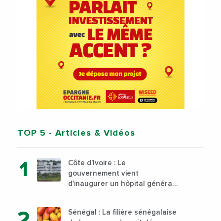
TOP 5
- Articles & Vidéos
Côte d’Ivoire : Le
gouvernement vient
d’inaugurer un hôpital général
à Yopougon commune
d’Abidjan, au sud du pays
Sénégal : La filière sénégalaise