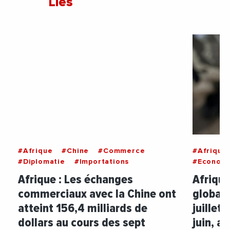
Liés
#Afrique
#Chine
#Commerce
#Afrique
#Diplomatie
#Importations
#Econom
Afrique : Les échanges
Afrique
commerciaux avec la Chine ont
globale
atteint 156,4 milliards de
juillet
dollars au cours des sept
juin, af