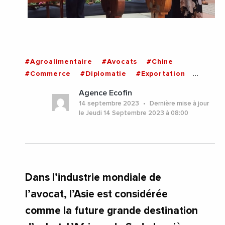
#Agroalimentaire
#Avocats
#Chine
#Commerce
#Diplomatie
#Exportation
#AfriqueDuSud
Agence Ecofin
14 septembre 2023
Dernière mise à jour
le Jeudi 14 Septembre 2023 à 08:00
Dans l’industrie mondiale de
l’avocat, l’Asie est considérée
comme la future grande destination