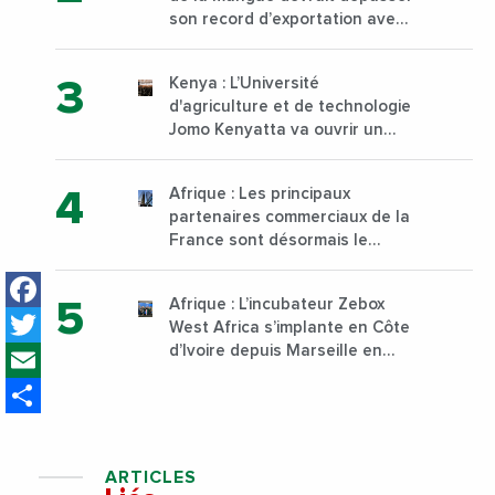
son record d’exportation avec
30 000 tonnes produites
Kenya : L’Université
d'agriculture et de technologie
Jomo Kenyatta va ouvrir un
institut supérieur de formation
technique et professionnelle
Afrique : Les principaux
sur son campus de Karen à
partenaires commerciaux de la
Nairobi dès janvier 2023
France sont désormais le
Nigeria, l’Angola et l’Afrique du
Facebook
Sud
Afrique : L’incubateur Zebox
Twitter
West Africa s’implante en Côte
Email
d’Ivoire depuis Marseille en
France
Share
ARTICLES