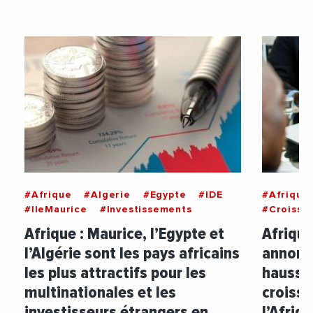
#Afrique
#Algerie
#Egypte
#IDE
#Afrique
#IleMaurice
#Investissements
#Croissa
Afrique : Maurice, l’Egypte et
Afrique
l’Algérie sont les pays africains
annoncé
les plus attractifs pour les
hausse 
multinationales et les
croiss
investisseurs étrangers en
l’Afriq