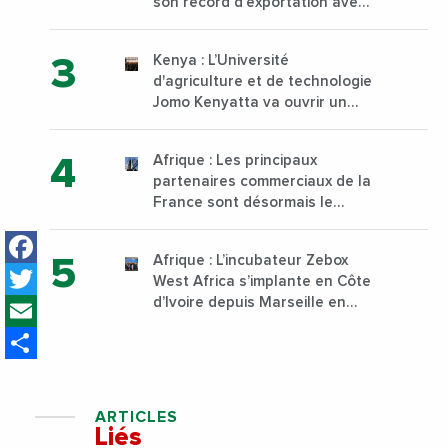
son record d’exportation avec
30 000 tonnes produites
Kenya : L’Université
d'agriculture et de technologie
Jomo Kenyatta va ouvrir un
institut supérieur de formation
technique et professionnelle
Afrique : Les principaux
sur son campus de Karen à
partenaires commerciaux de la
Nairobi dès janvier 2023
France sont désormais le
Nigeria, l’Angola et l’Afrique du
Facebook
Sud
Afrique : L’incubateur Zebox
Twitter
West Africa s’implante en Côte
Email
d’Ivoire depuis Marseille en
France
Share
ARTICLES
Liés