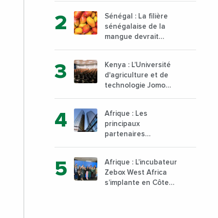
commune d’Abidjan,
Sénégal : La filière
au sud du pays
sénégalaise de la
mangue devrait
dépasser son record
d’exportation avec 30
Kenya : L’Université
000 tonnes produites
d'agriculture et de
technologie Jomo
Kenyatta va ouvrir un
institut supérieur de
Afrique : Les
formation technique
principaux
et professionnelle sur
partenaires
son campus de Karen
commerciaux de la
à Nairobi dès janvier
France sont
2023
Afrique : L’incubateur
désormais le Nigeria,
Zebox West Africa
l’Angola et l’Afrique
s’implante en Côte
du Sud
d’Ivoire depuis
Marseille en France