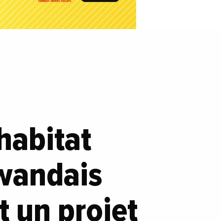
habitat
rwandais
t un projet