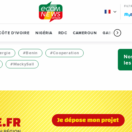
FILT
My
CÔTE D'IVOIRE
NIGÉRIA
RDC
CAMEROUN
GABON
BÉN
ergie
#Benin
#Cooperation
Nos
les
#MackySall