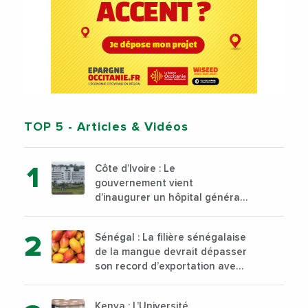
TOP 5
- Articles & Vidéos
Côte d’Ivoire : Le
gouvernement vient
d’inaugurer un hôpital général
à Yopougon commune
d’Abidjan, au sud du pays
Sénégal : La filière sénégalaise
de la mangue devrait dépasser
son record d’exportation avec
30 000 tonnes produites
Kenya : L’Université