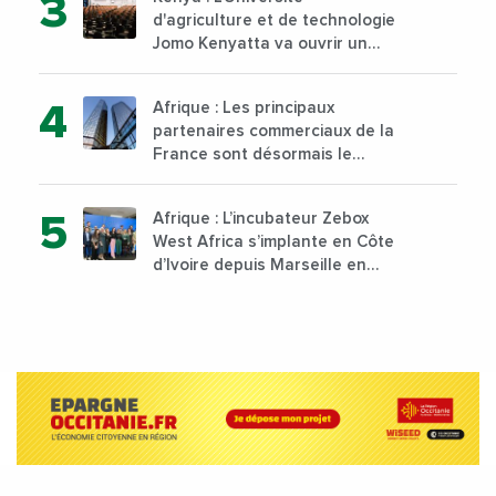
d'agriculture et de technologie
Jomo Kenyatta va ouvrir un
institut supérieur de formation
technique et professionnelle
Afrique : Les principaux
sur son campus de Karen à
partenaires commerciaux de la
Nairobi dès janvier 2023
France sont désormais le
Nigeria, l’Angola et l’Afrique du
Sud
Afrique : L’incubateur Zebox
West Africa s’implante en Côte
d’Ivoire depuis Marseille en
France