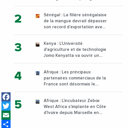
à Yopougon commune
d’Abidjan, au sud du pays
Sénégal : La filière sénégalaise
de la mangue devrait dépasser
son record d’exportation avec
30 000 tonnes produites
Kenya : L’Université
d'agriculture et de technologie
Jomo Kenyatta va ouvrir un
institut supérieur de formation
technique et professionnelle
Afrique : Les principaux
sur son campus de Karen à
partenaires commerciaux de la
Nairobi dès janvier 2023
France sont désormais le
Nigeria, l’Angola et l’Afrique du
Facebook
Sud
Afrique : L’incubateur Zebox
Twitter
West Africa s’implante en Côte
Email
d’Ivoire depuis Marseille en
France
Share