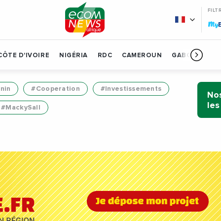
FILT
My
CÔTE D'IVOIRE
NIGÉRIA
RDC
CAMEROUN
GABON
BÉN
nin
#Cooperation
#Investissements
Nos
les
#MackySall