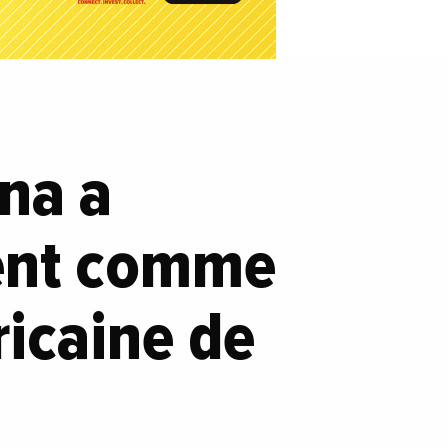
na a
ment comme
ricaine de