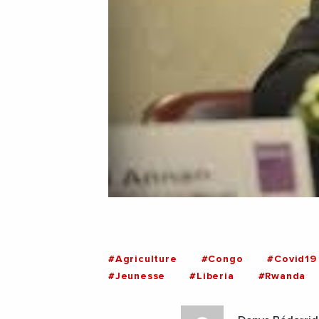
#Agriculture
#Congo
#Covid19
#Jeunesse
#Liberia
#Rwanda