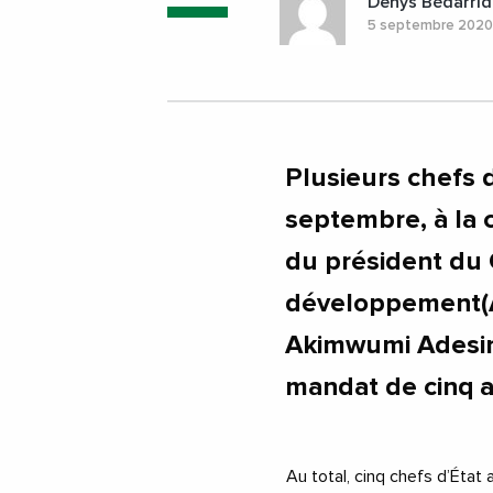
Denys Bédarrid
5 septembre 202
Plusieurs chefs d
septembre, à la 
du président du 
développement(A
Akimwumi Adesina
mandat de cinq a
Au total, cinq chefs d’État 