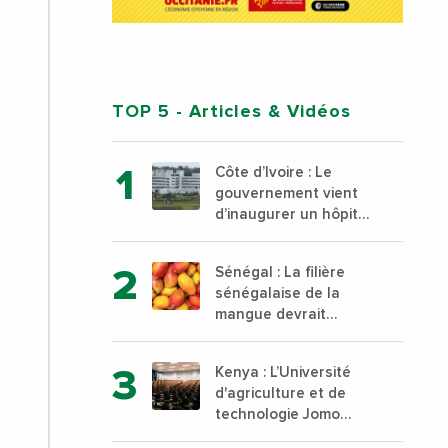
TOP 5
- Articles & Vidéos
Côte d’Ivoire : Le
gouvernement vient
d’inaugurer un hôpital
général à Yopougon
commune d’Abidjan,
Sénégal : La filière
au sud du pays
sénégalaise de la
mangue devrait
dépasser son record
d’exportation avec 30
Kenya : L’Université
000 tonnes produites
d'agriculture et de
technologie Jomo
Kenyatta va ouvrir un