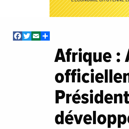
Facebook
Twitter
Email
Share
Afrique 
officiel
Président
dévelop