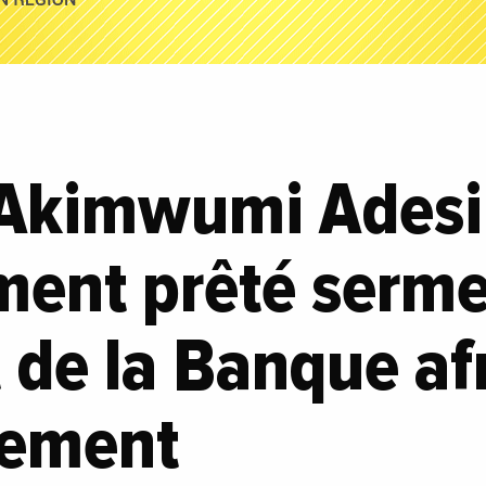
: Akimwumi Adesi
lement prêté ser
 de la Banque af
pement