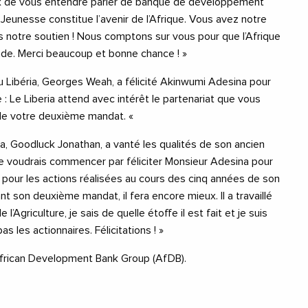
 de vous entendre parler de banque de développement
a Jeunesse constitue l’avenir de l’Afrique. Vous avez notre
s notre soutien ! Nous comptons sur vous pour que l’Afrique
de. Merci beaucoup et bonne chance ! »
du Libéria, Georges Weah, a félicité Akinwumi Adesina pour
 : Le Liberia attend avec intérêt le partenariat que vous
de votre deuxième mandat. «
ia, Goodluck Jonathan, a vanté les qualités de son ancien
« Je voudrais commencer par féliciter Monsieur Adesina pour
et pour les actions réalisées au cours des cinq années de son
t son deuxième mandat, il fera encore mieux. Il a travaillé
Agriculture, je sais de quelle étoffe il est fait et je suis
s les actionnaires. Félicitations ! »
frican Development Bank Group (AfDB).