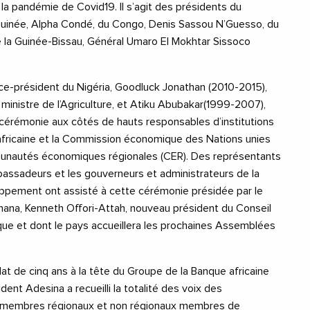
 la pandémie de Covid19. Il s’agit des présidents du
uinée, Alpha Condé, du Congo, Denis Sassou N’Guesso, du
e la Guinée-Bissau, Général Umaro El Mokhtar Sissoco
ice-président du Nigéria, Goodluck Jonathan (2010-2015),
inistre de l’Agriculture, et Atiku Abubakar(1999-2007),
 cérémonie aux côtés de hauts responsables d’institutions
 africaine et la Commission économique des Nations unies
munautés économiques régionales (CER). Des représentants
ssadeurs et les gouverneurs et administrateurs de la
ppement ont assisté à cette cérémonie présidée par le
hana, Kenneth Offori-Attah, nouveau président du Conseil
ue et dont le pays accueillera les prochaines Assemblées
t de cinq ans à la tête du Groupe de la Banque africaine
ent Adesina a recueilli la totalité des voix des
 membres régionaux et non régionaux membres de