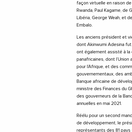
façon virtuelle en raison de
Rwanda, Paul Kagame, de G
Libéria, George Weah, et d
Embalo.
Les anciens président et v
dont Akinwumi Adesina fut m
ont également assisté à la
panafricaines, dont l’Union
pour l’Afrique, et des com
gouvernementaux, des amba
Banque africaine de dévelo
ministre des Finances du G
des gouverneurs de la Banq
annuelles en mai 2021.
Réélu pour un second manda
de développement, le présid
représentants des 81 pays