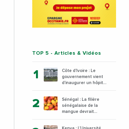
TOP 5
- Articles & Vidéos
Côte d’Ivoire : Le
gouvernement vient
d’inaugurer un hôpital
général à Yopougon
commune d’Abidjan,
Sénégal : La filière
au sud du pays
sénégalaise de la
mangue devrait
dépasser son record
d’exportation avec 30
Kenya : L’Université