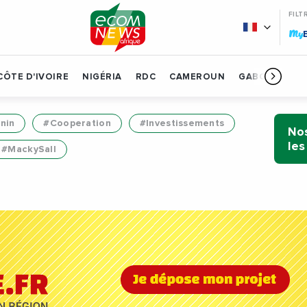
FILT
My
CÔTE D'IVOIRE
NIGÉRIA
RDC
CAMEROUN
GABON
BÉN
nin
#Cooperation
#Investissements
Nos
les
#MackySall