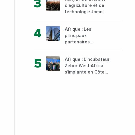
000 tonnes produites
d'agriculture et de
technologie Jomo
Kenyatta va ouvrir un
institut supérieur de
Afrique : Les
formation technique
principaux
et professionnelle sur
partenaires
son campus de Karen
commerciaux de la
à Nairobi dès janvier
France sont
2023
Afrique : L’incubateur
désormais le Nigeria,
Zebox West Africa
l’Angola et l’Afrique
s’implante en Côte
du Sud
d’Ivoire depuis
Marseille en France