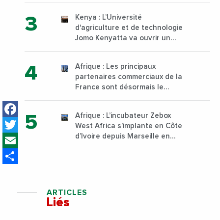
Kenya : L’Université
d'agriculture et de technologie
Jomo Kenyatta va ouvrir un
institut supérieur de formation
technique et professionnelle
Afrique : Les principaux
sur son campus de Karen à
partenaires commerciaux de la
Nairobi dès janvier 2023
France sont désormais le
Nigeria, l’Angola et l’Afrique du
Facebook
Sud
Afrique : L’incubateur Zebox
Twitter
West Africa s’implante en Côte
Email
d’Ivoire depuis Marseille en
France
Share
ARTICLES
Liés