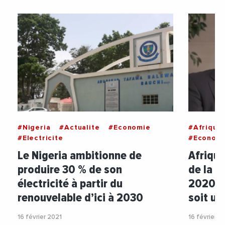
#Nigeria
#Actualite
#Economie
#Afrique
#Electricite
#Econom
Le Nigeria ambitionne de
Afrique
produire 30 % de son
de la S
électricité à partir du
2020 su
renouvelable d’ici à 2030
soit un
16 février 2021
16 février 2