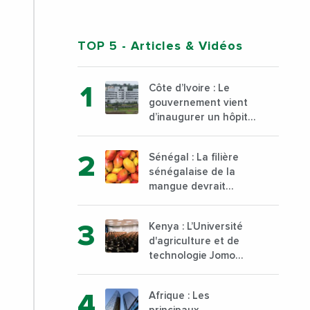
TOP 5
- Articles & Vidéos
Côte d’Ivoire : Le
gouvernement vient
d’inaugurer un hôpital
général à Yopougon
commune d’Abidjan,
Sénégal : La filière
au sud du pays
sénégalaise de la
mangue devrait
dépasser son record
d’exportation avec 30
Kenya : L’Université
000 tonnes produites
d'agriculture et de
technologie Jomo
Kenyatta va ouvrir un
institut supérieur de
Afrique : Les
formation technique