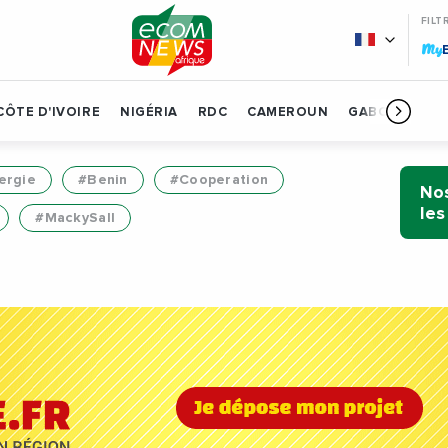
FILT
My
CÔTE D'IVOIRE
NIGÉRIA
RDC
CAMEROUN
GABON
BÉN
ergie
#Benin
#Cooperation
Nos
les
#MackySall