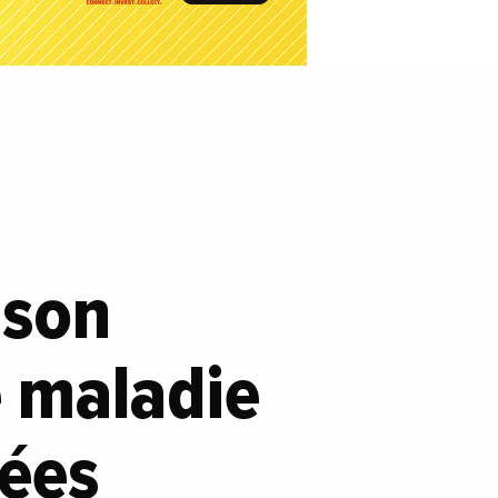
 son
 maladie
sées