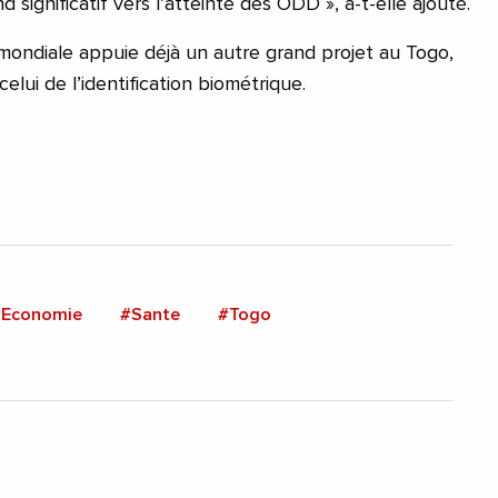
significatif vers l’atteinte des ODD », a-t-elle ajouté.
mondiale appuie déjà un autre grand projet au Togo,
 celui de l’identification biométrique.
#Economie
#Sante
#Togo