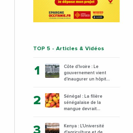
TOP 5
- Articles & Vidéos
Côte d’Ivoire : Le
gouvernement vient
d’inaugurer un hôpital
général à Yopougon
commune d’Abidjan,
Sénégal : La filière
au sud du pays
sénégalaise de la
mangue devrait
dépasser son record
d’exportation avec 30
Kenya : L’Université
000 tonnes produites
d'agriculture et de