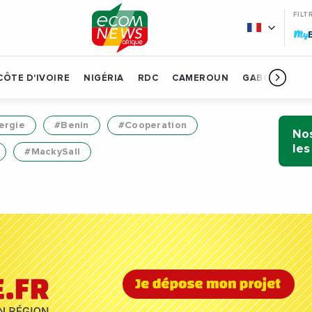
FILT
My
CÔTE D'IVOIRE
NIGÉRIA
RDC
CAMEROUN
GABON
BÉN
ergie
#Benin
#Cooperation
Nos
les
#MackySall