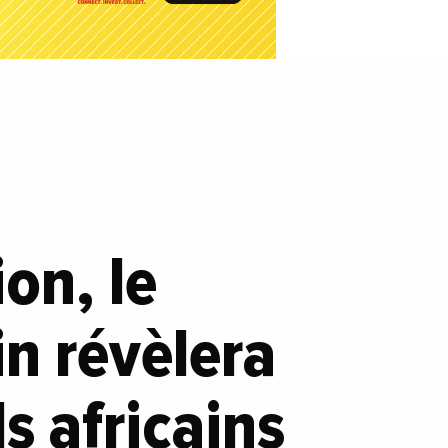
ion, le
in révèlera
s africains