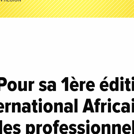
Pour sa 1ère édit
ernational Africa
 des professionnel