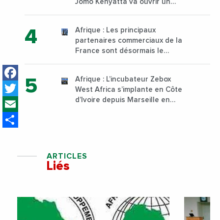
Jomo Kenyatta va ouvrir un
institut supérieur de formation
technique et professionnelle
Afrique : Les principaux
sur son campus de Karen à
partenaires commerciaux de la
Nairobi dès janvier 2023
France sont désormais le
Nigeria, l’Angola et l’Afrique du
Facebook
Sud
Afrique : L’incubateur Zebox
Twitter
West Africa s’implante en Côte
Email
d’Ivoire depuis Marseille en
France
Share
ARTICLES
Liés