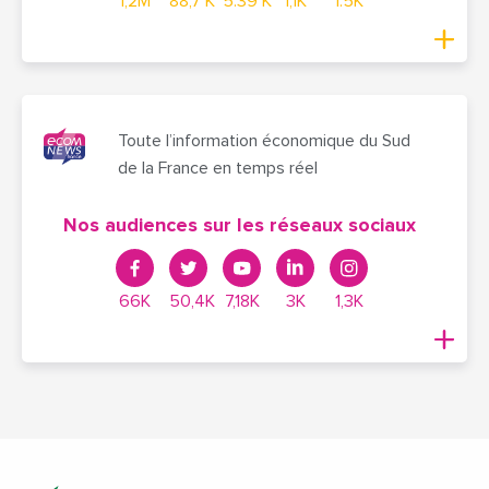
1,2M
88,7 K
5.39 K
1,1K
1.5K
Toute l’information économique du Sud
de la France en temps réel
Nos audiences sur les réseaux sociaux
66K
50,4K
7,18K
3K
1,3K