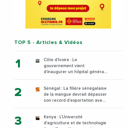
TOP 5
- Articles & Vidéos
Côte d’Ivoire : Le
gouvernement vient
d’inaugurer un hôpital général
à Yopougon commune
d’Abidjan, au sud du pays
Sénégal : La filière sénégalaise
de la mangue devrait dépasser
son record d’exportation avec
30 000 tonnes produites
Kenya : L’Université
d'agriculture et de technologie