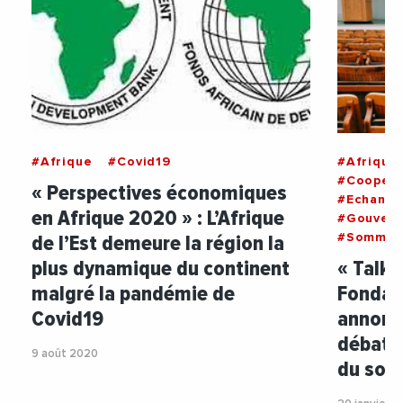
#Afrique
#Covid19
#Afrique
#Coopera
« Perspectives économiques
#Echange
en Afrique 2020 » : L’Afrique
#Gouver
de l’Est demeure la région la
#SommetA
plus dynamique du continent
« Talki
malgré la pandémie de
Fondat
Covid19
annonce
débats 
9 août 2020
du som