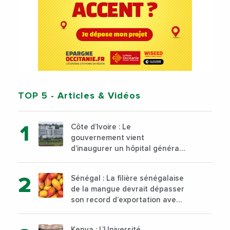
TOP 5
- Articles & Vidéos
Côte d’Ivoire : Le
gouvernement vient
d’inaugurer un hôpital général
à Yopougon commune
d’Abidjan, au sud du pays
Sénégal : La filière sénégalaise
de la mangue devrait dépasser
son record d’exportation avec
30 000 tonnes produites
Kenya : L’Université