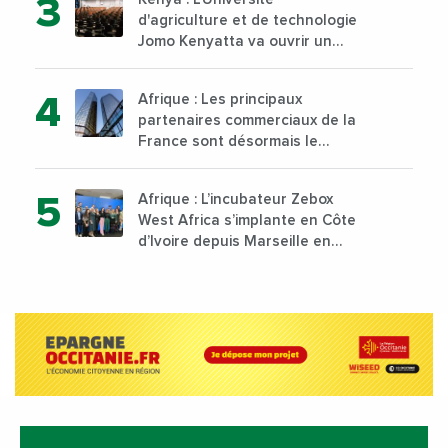
d'agriculture et de technologie
Jomo Kenyatta va ouvrir un
institut supérieur de formation
technique et professionnelle
Afrique : Les principaux
sur son campus de Karen à
partenaires commerciaux de la
Nairobi dès janvier 2023
France sont désormais le
Nigeria, l’Angola et l’Afrique du
Sud
Afrique : L’incubateur Zebox
West Africa s’implante en Côte
d’Ivoire depuis Marseille en
France