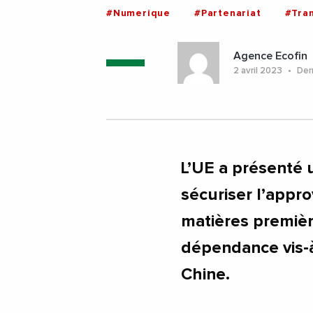
#Numerique
#Partenariat
#Tra
Agence Ecofin
2 avril 2023
Dern
L’UE a présenté 
sécuriser l’app
matières première
dépendance vis-à
Chine.