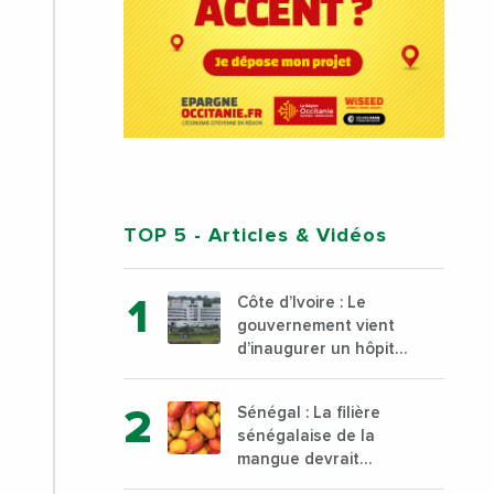
TOP 5
- Articles & Vidéos
Côte d’Ivoire : Le
gouvernement vient
d’inaugurer un hôpital
général à Yopougon
commune d’Abidjan,
Sénégal : La filière
au sud du pays
sénégalaise de la
mangue devrait
dépasser son record