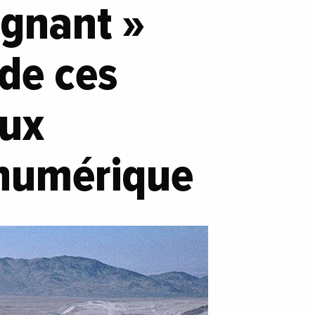
agnant »
 de ces
aux
 numérique