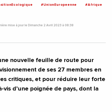
nsitionEcologique
#UnionEuropeenne
#Afrique
ière mise à jour le Dimanche 2 Avril 2023 à 08:38
une nouvelle feuille de route pour
rovisionnement de ses 27 membres en
s critiques, et pour réduire leur forte
-vis d’une poignée de pays, dont la