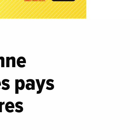
nne
es pays
res