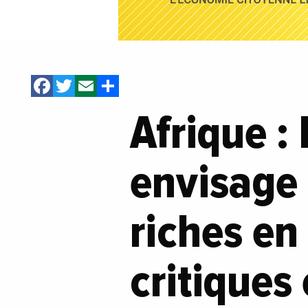
Facebook
Twitter
Email
Share
Afrique :
envisage 
riches en
critiques