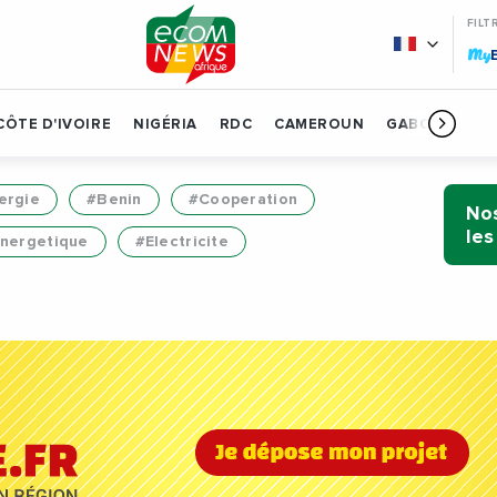
FILT
My
CÔTE D'IVOIRE
NIGÉRIA
RDC
CAMEROUN
GABON
BÉN
ergie
#Benin
#Cooperation
Nos
les
Energetique
#Electricite