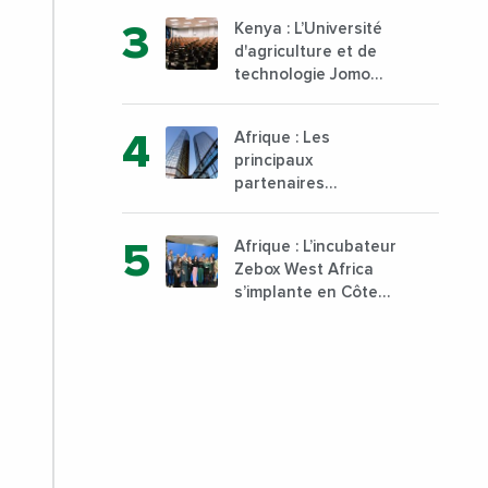
d’exportation avec 30
Kenya : L’Université
000 tonnes produites
d'agriculture et de
technologie Jomo
Kenyatta va ouvrir un
institut supérieur de
Afrique : Les
formation technique
principaux
et professionnelle sur
partenaires
son campus de Karen
commerciaux de la
à Nairobi dès janvier
France sont
2023
Afrique : L’incubateur
désormais le Nigeria,
Zebox West Africa
l’Angola et l’Afrique
s’implante en Côte
du Sud
d’Ivoire depuis
Marseille en France