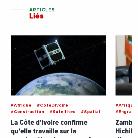
ARTICLES
Liés
#Afrique
#CoteDIvoire
#Afrique
#Construction
#Satellites
#Spatial
#Engrais
La Côte d’Ivoire confirme
Zambie 
qu’elle travaille sur la
Hichile