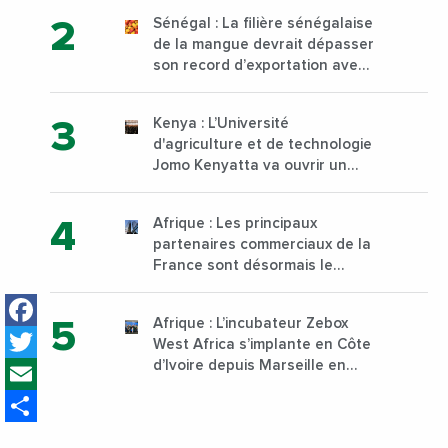
d’Abidjan, au sud du pays
Sénégal : La filière sénégalaise
de la mangue devrait dépasser
son record d’exportation avec
30 000 tonnes produites
Kenya : L’Université
d'agriculture et de technologie
Jomo Kenyatta va ouvrir un
institut supérieur de formation
technique et professionnelle
Afrique : Les principaux
sur son campus de Karen à
partenaires commerciaux de la
Nairobi dès janvier 2023
France sont désormais le
Nigeria, l’Angola et l’Afrique du
Facebook
Sud
Afrique : L’incubateur Zebox
Twitter
West Africa s’implante en Côte
Email
d’Ivoire depuis Marseille en
France
Share