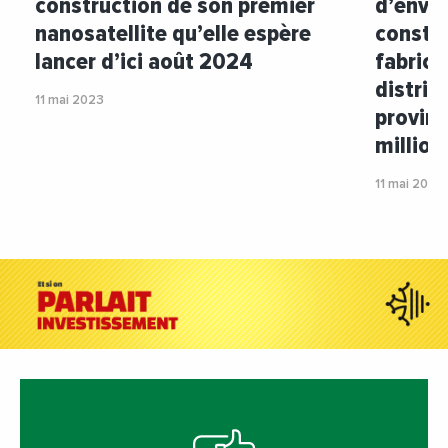
construction de son premier
d’envoi 
nanosatellite qu’elle espère
constru
lancer d’ici août 2024
fabrica
distric
11 mai 2023
provin
million
11 mai 2023