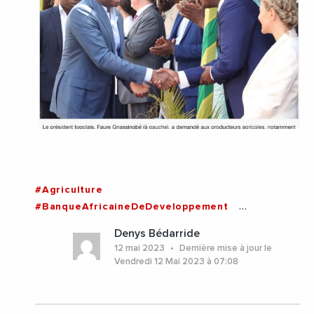
#Agriculture
#BanqueAfricaineDeDeveloppement
#Financement
#Afrique
#Togo
Denys Bédarride
12 mai 2023
Dernière mise à jour le
Vendredi 12 Mai 2023 à 07:08