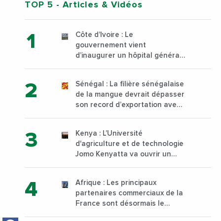
TOP 5
- Articles & Vidéos
Côte d’Ivoire : Le
gouvernement vient
d’inaugurer un hôpital général
à Yopougon commune
d’Abidjan, au sud du pays
Sénégal : La filière sénégalaise
de la mangue devrait dépasser
son record d’exportation avec
30 000 tonnes produites
Kenya : L’Université
d'agriculture et de technologie
Jomo Kenyatta va ouvrir un
institut supérieur de formation
technique et professionnelle
Afrique : Les principaux
sur son campus de Karen à
partenaires commerciaux de la
Nairobi dès janvier 2023
France sont désormais le
Nigeria, l’Angola et l’Afrique du