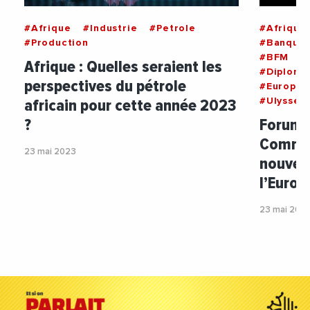
#Afrique
#Industrie
#Petrole
#Afrique
#Production
#BanqueA
#BFM
#
Afrique : Quelles seraient les
#Diploma
perspectives du pétrole
#Europe
africain pour cette année 2023
#UlysseG
?
Forum E
Commen
23 mai 2023
nouvell
l’Europ
23 mai 202