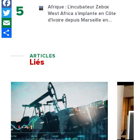
Facebook
Sud
Afrique : L’incubateur Zebox
Twitter
West Africa s’implante en Côte
Email
d’Ivoire depuis Marseille en
France
Share
ARTICLES
Liés