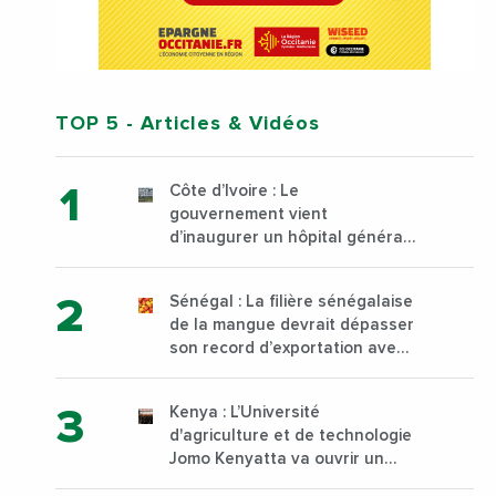
TOP 5
- Articles & Vidéos
Côte d’Ivoire : Le
gouvernement vient
d’inaugurer un hôpital général
à Yopougon commune
d’Abidjan, au sud du pays
Sénégal : La filière sénégalaise
de la mangue devrait dépasser
son record d’exportation avec
30 000 tonnes produites
Kenya : L’Université
d'agriculture et de technologie
Jomo Kenyatta va ouvrir un
institut supérieur de formation