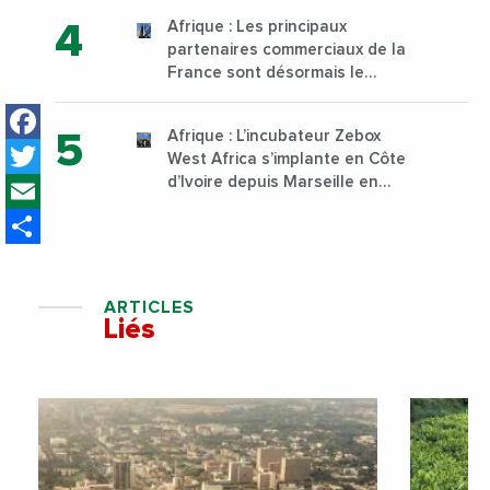
technique et professionnelle
Afrique : Les principaux
sur son campus de Karen à
partenaires commerciaux de la
Nairobi dès janvier 2023
France sont désormais le
Nigeria, l’Angola et l’Afrique du
Facebook
Sud
Afrique : L’incubateur Zebox
Twitter
West Africa s’implante en Côte
Email
d’Ivoire depuis Marseille en
France
Share
ARTICLES
Liés