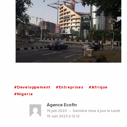
#Developpement
#Entreprises
#Afrique
#Nigeria
Agence Ecofin
19 juin 2023
Dernière mise à jour le Lundi
19 Juin 2023 à 12:12