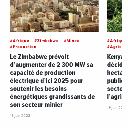
#Afrique
#Zimbabwe
#Mines
#Afrique
#Production
#Agricult
Le Zimbabwe prévoit
Kenya 
d’augmenter de 2 300 MW sa
décidé 
capacité de production
hectare
électrique d’ici 2025 pour
publiqu
soutenir les besoins
secteur
énergétiques grandissants de
l’agric
son secteur minier
19 juin 2023
19 juin 2023