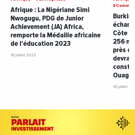
#Commer
Afrique : La Nigériane Simi
Burkina
Nwogugu, PDG de Junior
échang
Achievement (JA) Africa,
Côte d'
remporte la Médaille africaine
256 mil
de l'éducation 2023
près de
18 juillet 2023
devrait
constru
Ouagad
18 juillet 20