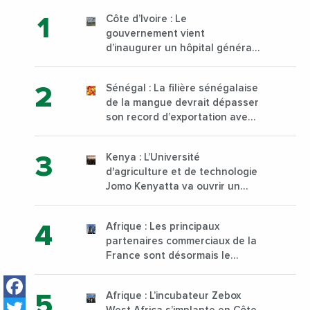
Côte d’Ivoire : Le
gouvernement vient
d’inaugurer un hôpital général
à Yopougon commune
d’Abidjan, au sud du pays
Sénégal : La filière sénégalaise
de la mangue devrait dépasser
son record d’exportation avec
30 000 tonnes produites
Kenya : L’Université
d'agriculture et de technologie
Jomo Kenyatta va ouvrir un
institut supérieur de formation
technique et professionnelle
Afrique : Les principaux
sur son campus de Karen à
partenaires commerciaux de la
Nairobi dès janvier 2023
France sont désormais le
Nigeria, l’Angola et l’Afrique du
Facebook
Sud
Afrique : L’incubateur Zebox
Twitter