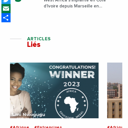
West Africa s’implante en Côte
Email
d’Ivoire depuis Marseille en
France
Share
ARTICLES
Liés
#Afrique
#Entreprises
#Afrique