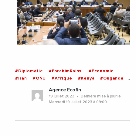
#Diplomatie
#EbrahimRaissi
#Economie
#Iran
#ONU
#Afrique
#Kenya
#Ouganda
#Zimbabwe
Agence Ecofin
19 juillet 2023
Dernière mise à jour le
Mercredi 19 Juillet 2023 à 09:00