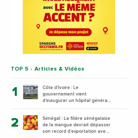
TOP 5
- Articles & Vidéos
Côte d’Ivoire : Le
gouvernement vient
d’inaugurer un hôpital général
à Yopougon commune
d’Abidjan, au sud du pays
Sénégal : La filière sénégalaise
de la mangue devrait dépasser
son record d’exportation avec
30 000 tonnes produites