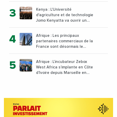
Kenya : L’Université
d'agriculture et de technologie
Jomo Kenyatta va ouvrir un
institut supérieur de formation
technique et professionnelle
Afrique : Les principaux
sur son campus de Karen à
partenaires commerciaux de la
Nairobi dès janvier 2023
France sont désormais le
Nigeria, l’Angola et l’Afrique du
Sud
Afrique : L’incubateur Zebox
West Africa s’implante en Côte
d’Ivoire depuis Marseille en
France