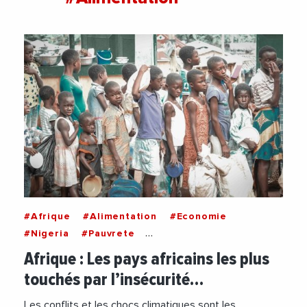
#Afrique
#Alimentation
#Economie
#Nigeria
#Pauvrete
#RepubliqueDemocratiqueDuCongo
Afrique : Les pays africains les plus
#Securite
#Soudan
touchés par l’insécurité…
Les conflits et les chocs climatiques sont les