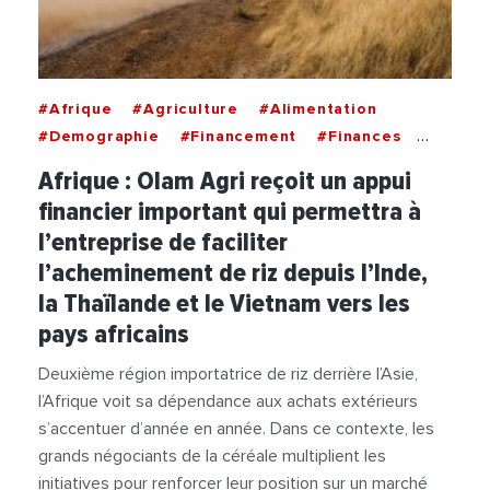
#Afrique
#Agriculture
#Alimentation
#Demographie
#Financement
#Finances
#Inde
#Production
#Riz
#Thailande
Afrique : Olam Agri reçoit un appui
#Vietnam
financier important qui permettra à
l’entreprise de faciliter
l’acheminement de riz depuis l’Inde,
la Thaïlande et le Vietnam vers les
pays africains
Deuxième région importatrice de riz derrière l’Asie,
l’Afrique voit sa dépendance aux achats extérieurs
s’accentuer d’année en année. Dans ce contexte, les
grands négociants de la céréale multiplient les
initiatives pour renforcer leur position sur un marché