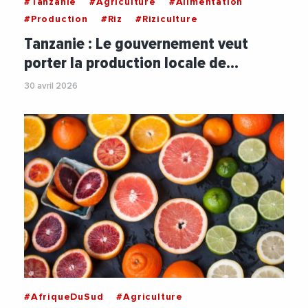
#Tanzanie
#Agriculture
#Alimentation
#Production
#Riz
#Riziculture
Tanzanie : Le gouvernement veut
porter la production locale de…
30 avril 2026
#AfriqueDuSud
#Agriculture