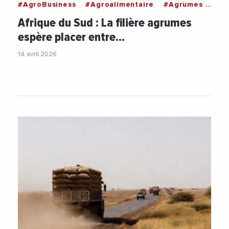
#AgroBusiness
#Agroalimentaire
#Agrumes
#Alimentation
#Commerce
#Economie
Afrique du Sud : La filière agrumes
#Fruits
espère placer entre…
14 avril 2026