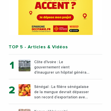
TOP 5
- Articles & Vidéos
Côte d’Ivoire : Le
gouvernement vient
d’inaugurer un hôpital général
à Yopougon commune
d’Abidjan, au sud du pays
Sénégal : La filière sénégalaise
de la mangue devrait dépasser
son record d’exportation avec
30 000 tonnes produites