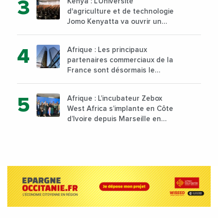
Kenya : L’Université
d'agriculture et de technologie
Jomo Kenyatta va ouvrir un
institut supérieur de formation
technique et professionnelle
Afrique : Les principaux
sur son campus de Karen à
partenaires commerciaux de la
Nairobi dès janvier 2023
France sont désormais le
Nigeria, l’Angola et l’Afrique du
Sud
Afrique : L’incubateur Zebox
West Africa s’implante en Côte
d’Ivoire depuis Marseille en
France