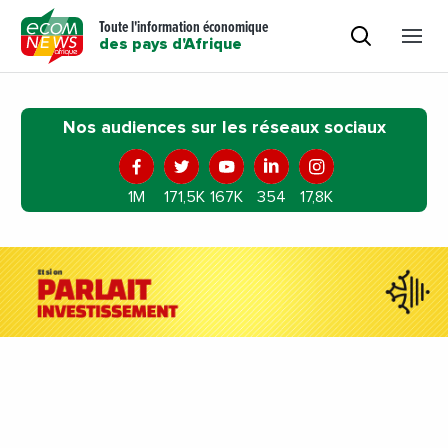
Toute l'information économique
des pays d'Afrique
Nos audiences sur les réseaux sociaux
1M
171,5K
167K
354
17,8K