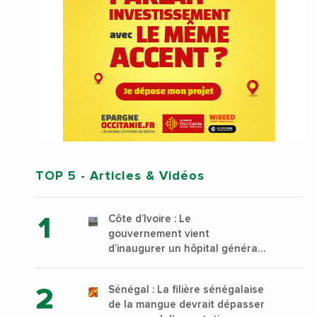
TOP 5
- Articles & Vidéos
Côte d’Ivoire : Le
gouvernement vient
d’inaugurer un hôpital général
à Yopougon commune
d’Abidjan, au sud du pays
Sénégal : La filière sénégalaise
de la mangue devrait dépasser