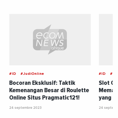
#ID
#JudiOnline
#ID
#Ju
Bocoran Eksklusif: Taktik
Slot On
Kemenangan Besar di Roulette
Memaks
Online Situs Pragmatic121!
yang J
24 septembre 2023
24 septemb