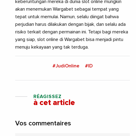
keberuntungan mereka di dunia slot online mungkin
akan menemukan Wargabet sebagai tempat yang
tepat untuk memulai. Namun, selalu diingat bahwa
perjudian harus dilakukan dengan bijak, dan selalu ada
risiko terkait dengan permainan ini. Tetapi bagi mereka
yang siap, slot online di Wargabet bisa menjadi pintu
menuju kekayaan yang tak terduga.
#JudiOnline
#ID
RÉAGISSEZ
à cet article
Vos commentaires