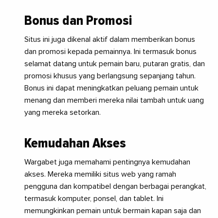
Bonus dan Promosi
Situs ini juga dikenal aktif dalam memberikan bonus
dan promosi kepada pemainnya. Ini termasuk bonus
selamat datang untuk pemain baru, putaran gratis, dan
promosi khusus yang berlangsung sepanjang tahun.
Bonus ini dapat meningkatkan peluang pemain untuk
menang dan memberi mereka nilai tambah untuk uang
yang mereka setorkan.
Kemudahan Akses
Wargabet juga memahami pentingnya kemudahan
akses. Mereka memiliki situs web yang ramah
pengguna dan kompatibel dengan berbagai perangkat,
termasuk komputer, ponsel, dan tablet. Ini
memungkinkan pemain untuk bermain kapan saja dan