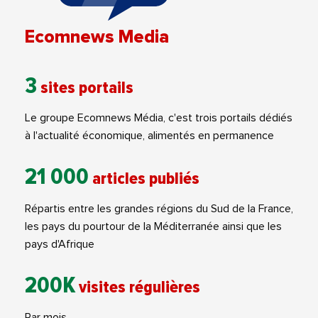
Ecomnews Media
3
sites portails
Le groupe Ecomnews Média, c'est trois portails dédiés
à l'actualité économique, alimentés en permanence
21 000
articles publiés
Répartis entre les grandes régions du Sud de la France,
les pays du pourtour de la Méditerranée ainsi que les
pays d'Afrique
200K
visites régulières
Par mois.