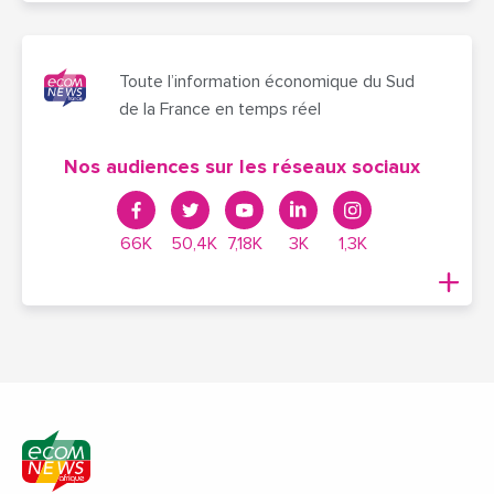
Toute l’information économique du Sud
de la France en temps réel
Nos audiences sur les réseaux sociaux
66K
50,4K
7,18K
3K
1,3K