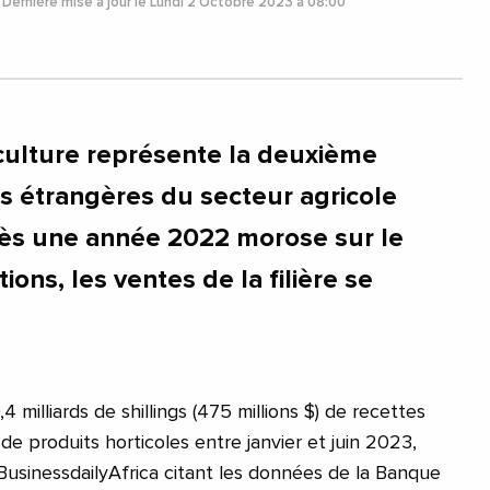
Dernière mise à jour le Lundi 2 Octobre 2023 à 08:00
iculture représente la deuxième
s étrangères du secteur agricole
rès une année 2022 morose sur le
ions, les ventes de la filière se
 milliards de shillings (475 millions $) de recettes
de produits horticoles entre janvier et juin 2023,
 BusinessdailyAfrica citant les données de la Banque