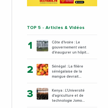
TOP 5
- Articles & Vidéos
Côte d’Ivoire : Le
gouvernement vient
d’inaugurer un hôpital
général à Yopougon
commune d’Abidjan,
Sénégal : La filière
au sud du pays
sénégalaise de la
mangue devrait
dépasser son record
d’exportation avec 30
Kenya : L’Université
000 tonnes produites
d'agriculture et de
technologie Jomo
Kenyatta va ouvrir un