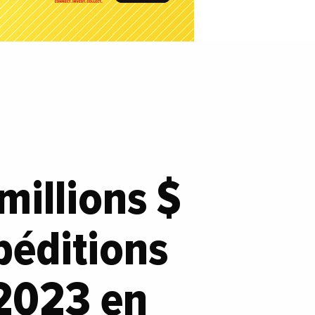
millions $
péditions
 2023 en