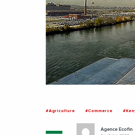
#Agriculture
#Commerce
#Ken
Agence Ecofin