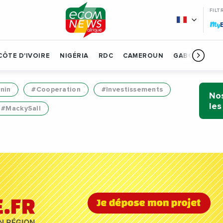
FILT
My
CÔTE D'IVOIRE
NIGÉRIA
RDC
CAMEROUN
GABON
BÉN
nin
#Cooperation
#Investissements
Nos
les
#MackySall