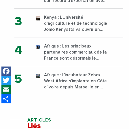
son record d’exportation avec
30 000 tonnes produites
Kenya : L’Université
d'agriculture et de technologie
Jomo Kenyatta va ouvrir un
institut supérieur de formation
technique et professionnelle
Afrique : Les principaux
sur son campus de Karen à
partenaires commerciaux de la
Nairobi dès janvier 2023
France sont désormais le
Nigeria, l’Angola et l’Afrique du
Facebook
Sud
Afrique : L’incubateur Zebox
Twitter
West Africa s’implante en Côte
Email
d’Ivoire depuis Marseille en
France
Share
ARTICLES
Liés