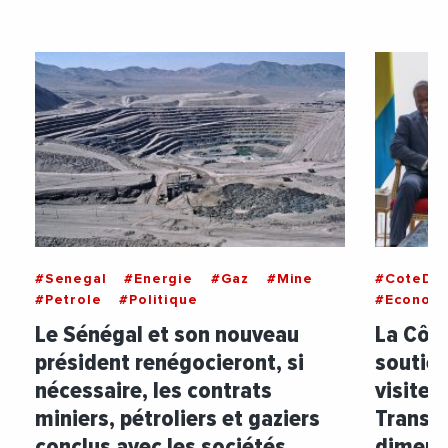
#Senegal
#Energie
#Gaz
#Mine
#CoteDIv
#Petrole
#Politique
#Econom
Le Sénégal et son nouveau
La Côte
président renégocieront, si
soutien
nécessaire, les contrats
visite 
miniers, pétroliers et gaziers
Transit
conclus avec les sociétés
dimens