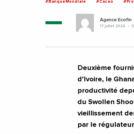
#BanqueMondiale
#Cacao
#Pro
Agence Ecofin
17 juillet 2024
D
Deuxième fournis
d’Ivoire, le Ghan
productivité dep
du Swollen Shoot
vieillissement de
par le régulateur 