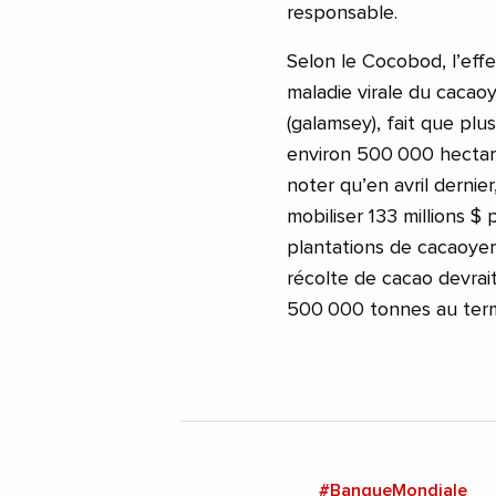
responsable.
Selon le Cocobod, l’effe
maladie virale du cacaoye
(galamsey), fait que plu
environ 500 000 hectare
noter qu’en avril dernie
mobiliser 133 millions $
plantations de cacaoyer
récolte de cacao devrai
500 000 tonnes au ter
#BanqueMondiale