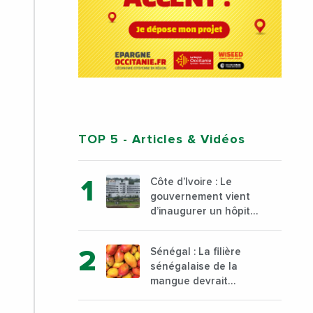
TOP 5
- Articles & Vidéos
Côte d’Ivoire : Le
gouvernement vient
d’inaugurer un hôpital
général à Yopougon
commune d’Abidjan,
Sénégal : La filière
au sud du pays
sénégalaise de la
mangue devrait
dépasser son record
d’exportation avec 30