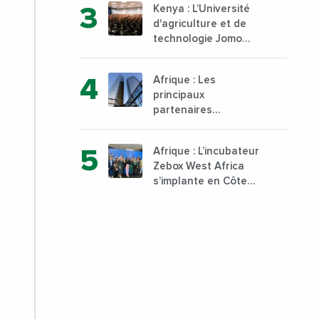
Kenya : L’Université
000 tonnes produites
d'agriculture et de
technologie Jomo
Kenyatta va ouvrir un
institut supérieur de
Afrique : Les
formation technique
principaux
et professionnelle sur
partenaires
son campus de Karen
commerciaux de la
à Nairobi dès janvier
France sont
2023
Afrique : L’incubateur
désormais le Nigeria,
Zebox West Africa
l’Angola et l’Afrique
s’implante en Côte
du Sud
d’Ivoire depuis
Marseille en France