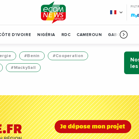
FILT
My
CÔTE D'IVOIRE
NIGÉRIA
RDC
CAMEROUN
GABON
BÉN
ergie
#Benin
#Cooperation
Nos
les
#MackySall