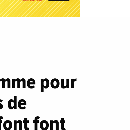
amme pour
s de
font font