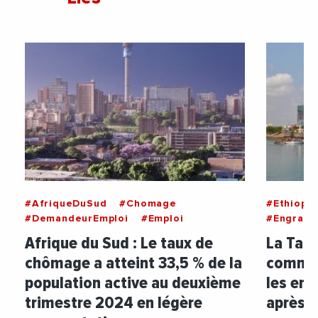
#AfriqueDuSud
#Chomage
#Ethiopie
#DemandeurEmploi
#Emploi
#Engrais
Afrique du Sud : Le taux de
La Tanz
chômage a atteint 33,5 % de la
comme 
population active au deuxième
les eng
trimestre 2024 en légère
après l