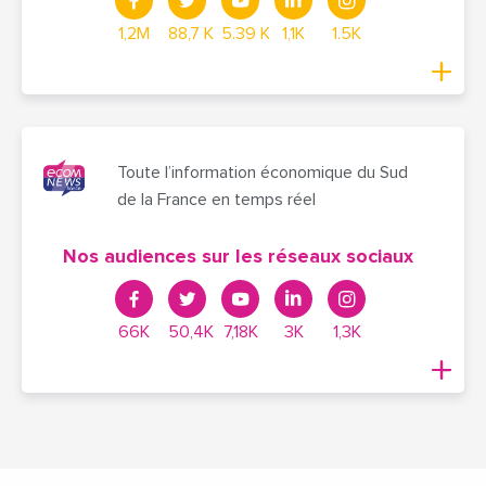
1,2M
88,7 K
5.39 K
1,1K
1.5K
Toute l’information économique du Sud
de la France en temps réel
Nos audiences sur les réseaux sociaux
66K
50,4K
7,18K
3K
1,3K