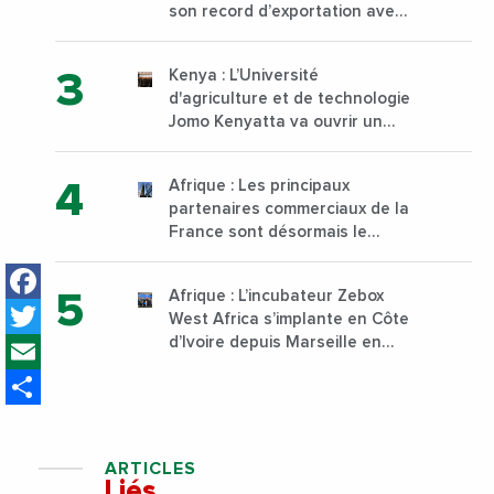
son record d’exportation avec
30 000 tonnes produites
Kenya : L’Université
d'agriculture et de technologie
Jomo Kenyatta va ouvrir un
institut supérieur de formation
technique et professionnelle
Afrique : Les principaux
sur son campus de Karen à
partenaires commerciaux de la
Nairobi dès janvier 2023
France sont désormais le
Nigeria, l’Angola et l’Afrique du
Facebook
Sud
Afrique : L’incubateur Zebox
Twitter
West Africa s’implante en Côte
Email
d’Ivoire depuis Marseille en
France
Share
ARTICLES
Liés