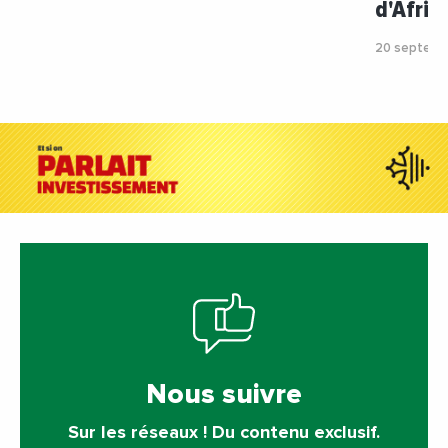
d'Afriq
20 septemb
Nous suivre
Sur les réseaux ! Du contenu exclusif.