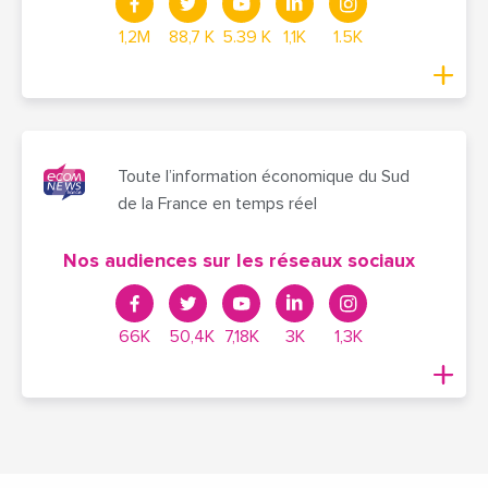
1,2M
88,7 K
5.39 K
1,1K
1.5K
Toute l’information économique du Sud
de la France en temps réel
Nos audiences sur les réseaux sociaux
66K
50,4K
7,18K
3K
1,3K