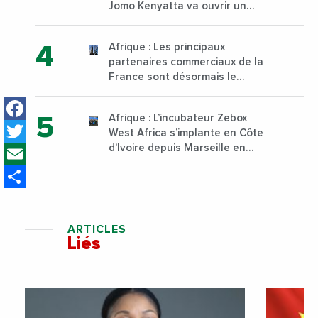
Jomo Kenyatta va ouvrir un
institut supérieur de formation
technique et professionnelle
Afrique : Les principaux
sur son campus de Karen à
partenaires commerciaux de la
Nairobi dès janvier 2023
France sont désormais le
Nigeria, l’Angola et l’Afrique du
Facebook
Sud
Afrique : L’incubateur Zebox
Twitter
West Africa s’implante en Côte
Email
d’Ivoire depuis Marseille en
France
Share
ARTICLES
Liés