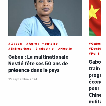
#Gabon
#Agroalimentaire
#Gabon
#Entreprises
#Industrie
#Nestle
#Decideu
#Politiqu
Gabon : La multinationale
Gabon :
Nestlé fête ses 50 ans de
train d
présence dans le pays
progra
25 septembre 2024
économ
pour te
Chine d
militai