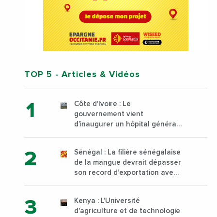
TOP 5
- Articles & Vidéos
Côte d’Ivoire : Le
gouvernement vient
d’inaugurer un hôpital général
à Yopougon commune
d’Abidjan, au sud du pays
Sénégal : La filière sénégalaise
de la mangue devrait dépasser
son record d’exportation avec
30 000 tonnes produites
Kenya : L’Université
d'agriculture et de technologie