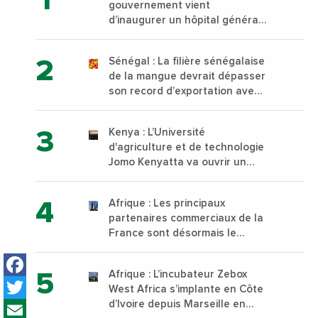
gouvernement vient
d’inaugurer un hôpital général
à Yopougon commune
d’Abidjan, au sud du pays
Sénégal : La filière sénégalaise
de la mangue devrait dépasser
son record d’exportation avec
30 000 tonnes produites
Kenya : L’Université
d'agriculture et de technologie
Jomo Kenyatta va ouvrir un
institut supérieur de formation
technique et professionnelle
Afrique : Les principaux
sur son campus de Karen à
partenaires commerciaux de la
Nairobi dès janvier 2023
France sont désormais le
Nigeria, l’Angola et l’Afrique du
Facebook
Sud
Afrique : L’incubateur Zebox
Twitter
West Africa s’implante en Côte
Email
d’Ivoire depuis Marseille en