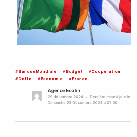
#BanqueMondiale
#Budget
#Cooperation
#Dette
#Economie
#France
#International
#Zambie
Agence Ecofin
29 décembre 2024
Dernière mise à jour le
Dimanche 29 Décembre 2024 à 07:00