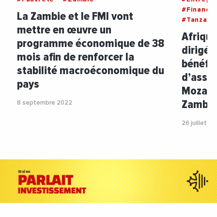
#Finance
La Zambie et le FMI vont
#Tanzani
mettre en œuvre un
Afrique
programme économique de 38
dirigé
mois afin de renforcer la
bénéfic
stabilité macroéconomique du
d’assis
pays
Mozamb
Zambi
8 septembre 2022
26 juillet 2