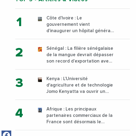
Côte d’Ivoire : Le
gouvernement vient
d’inaugurer un hôpital général
à Yopougon commune
d’Abidjan, au sud du pays
Sénégal : La filière sénégalaise
de la mangue devrait dépasser
son record d’exportation avec
30 000 tonnes produites
Kenya : L’Université
d'agriculture et de technologie
Jomo Kenyatta va ouvrir un
institut supérieur de formation
technique et professionnelle
Afrique : Les principaux
sur son campus de Karen à
partenaires commerciaux de la
Nairobi dès janvier 2023
France sont désormais le
Nigeria, l’Angola et l’Afrique du
Facebook
Sud