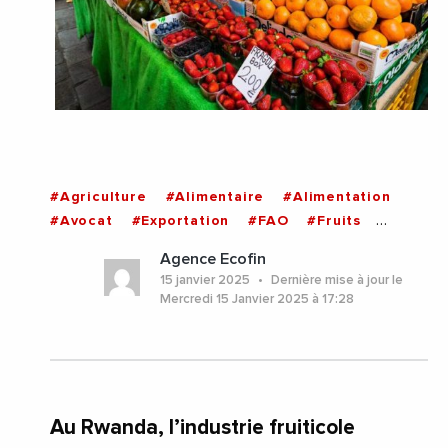
#Agriculture
#Alimentaire
#Alimentation
#Avocat
#Exportation
#FAO
#Fruits
#UnionEuropeenne
#Rwanda
Agence Ecofin
15 janvier 2025
Dernière mise à jour le
Mercredi 15 Janvier 2025 à 17:28
Au Rwanda, l’industrie fruiticole