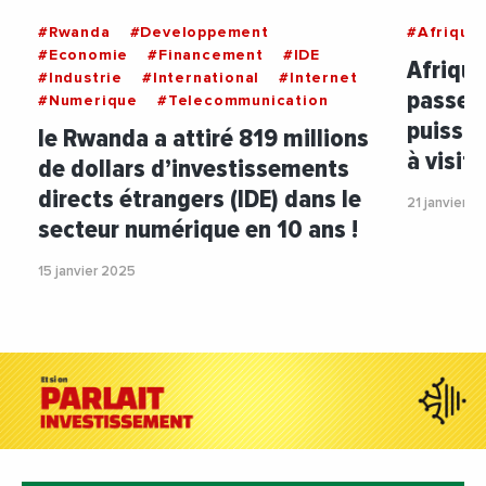
#Rwanda
#Developpement
#Afrique
#Economie
#Financement
#IDE
Afrique
#Industrie
#International
#Internet
passepo
#Numerique
#Telecommunication
puissan
le Rwanda a attiré 819 millions
à visite
de dollars d’investissements
directs étrangers (IDE) dans le
21 janvier 2
secteur numérique en 10 ans !
15 janvier 2025