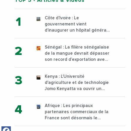
TOP 5
- Articles & Vidéos
Côte d’Ivoire : Le
gouvernement vient
d’inaugurer un hôpital général
à Yopougon commune
d’Abidjan, au sud du pays
Sénégal : La filière sénégalaise
de la mangue devrait dépasser
son record d’exportation avec
30 000 tonnes produites
Kenya : L’Université
d'agriculture et de technologie
Jomo Kenyatta va ouvrir un
institut supérieur de formation
technique et professionnelle
Afrique : Les principaux
sur son campus de Karen à
partenaires commerciaux de la
Nairobi dès janvier 2023
France sont désormais le
Nigeria, l’Angola et l’Afrique du
Facebook
Sud