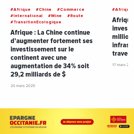
#Afrique
#Chine
#Commerce
#Afrique
#International
#Mine
#Route
Afrique
#TransitionEcologique
investi
Afrique : La Chine continue
million
d’augmenter fortement ses
infrast
investissement sur le
travers
continent avec une
augmentation de 34% soit
17 mars 20
29,2 milliards de $
20 mars 2025