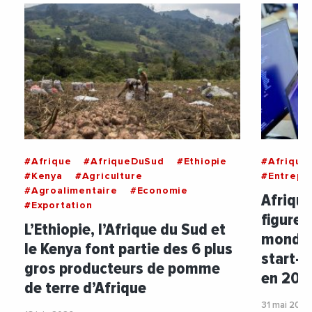
#Afrique
#AfriqueDuSud
#Ethiopie
#Afrique
#Kenya
#Agriculture
#Entrepri
#Agroalimentaire
#Economie
Afrique
#Exportation
figuren
L’Ethiopie, l’Afrique du Sud et
mondia
le Kenya font partie des 6 plus
start-u
gros producteurs de pomme
en 202
de terre d’Afrique
31 mai 2026