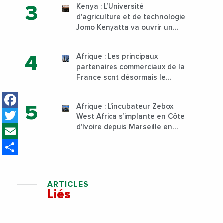
Kenya : L’Université
d'agriculture et de technologie
Jomo Kenyatta va ouvrir un
institut supérieur de formation
technique et professionnelle
Afrique : Les principaux
sur son campus de Karen à
partenaires commerciaux de la
Nairobi dès janvier 2023
France sont désormais le
Nigeria, l’Angola et l’Afrique du
Facebook
Sud
Afrique : L’incubateur Zebox
Twitter
West Africa s’implante en Côte
Email
d’Ivoire depuis Marseille en
France
Share
ARTICLES
Liés