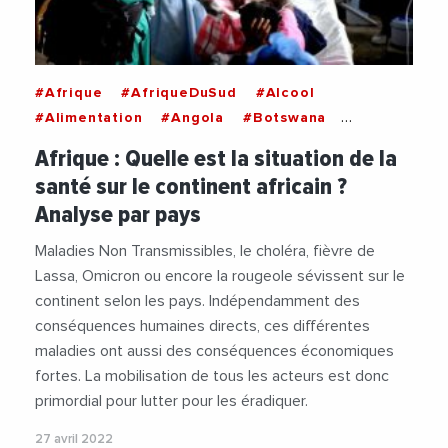
#Afrique
#AfriqueDuSud
#Alcool
#Alimentation
#Angola
#Botswana
#BurkinaFaso
#Cameroun
#Cancer
Afrique : Quelle est la situation de la
#Centrafrique
#Cholera
#Covid19
santé sur le continent africain ?
#Developpement
#Diabete
#Economie
Analyse par pays
#Epidemie
#Fievre
#Gabon
#Gambie
#Ghana
#Guineeequatoriale
#Lesotho
Maladies Non Transmissibles, le choléra, fièvre de
#Liberia
#Maladie
#Malawi
#Mali
Lassa, Omicron ou encore la rougeole sévissent sur le
#NationsUnies
#Niger
#Nigeria
#Norvege
continent selon les pays. Indépendamment des
#OMS
#ONU
#Pandemie
#Sante
#Tabac
conséquences humaines directs, ces différentes
#Tchad
#Vaccin
maladies ont aussi des conséquences économiques
fortes. La mobilisation de tous les acteurs est donc
primordial pour lutter pour les éradiquer.
27 avril 2022