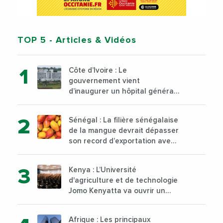
TOP 5
- Articles & Vidéos
Côte d’Ivoire : Le
gouvernement vient
d’inaugurer un hôpital général
à Yopougon commune
d’Abidjan, au sud du pays
Sénégal : La filière sénégalaise
de la mangue devrait dépasser
son record d’exportation avec
30 000 tonnes produites
Kenya : L’Université
d'agriculture et de technologie
Jomo Kenyatta va ouvrir un
institut supérieur de formation
technique et professionnelle
Afrique : Les principaux
sur son campus de Karen à