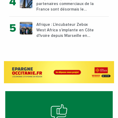
partenaires commerciaux de la
Nairobi dès janvier 2023
France sont désormais le
Nigeria, l’Angola et l’Afrique du
Sud
Afrique : L’incubateur Zebox
West Africa s’implante en Côte
d’Ivoire depuis Marseille en
France