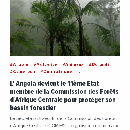
#Angola
#Actualite
#Animaux
#Burundi
#Cameroun
#Centrafrique
#ChangementClimatique
#Congo
L’ Angola devient le 11ème Etat
#Decideurs
#Faune
#Gabon
membre de la Commission des Forêts
#Guineeequatoriale
#PIB
d’Afrique Centrale pour protéger son
#RepubliqueDemocratiqueDuCongo
#Rwanda
bassin forestier
#Tchad
Le Secrétariat Exécutif de la Commission des Forêts
d'Afrique Centrale (COMIFAC), organisme commun aux