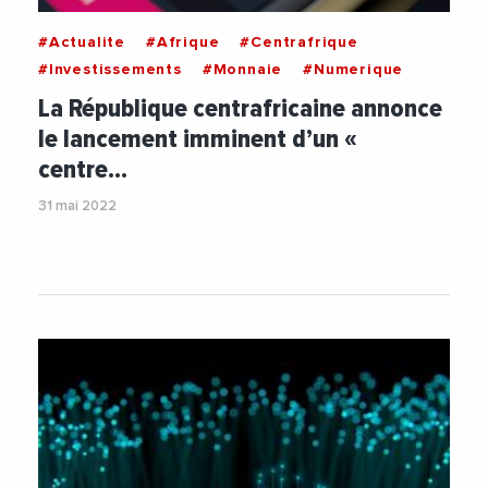
#Actualite
#Afrique
#Centrafrique
#Investissements
#Monnaie
#Numerique
La République centrafricaine annonce
le lancement imminent d’un «
centre…
31 mai 2022