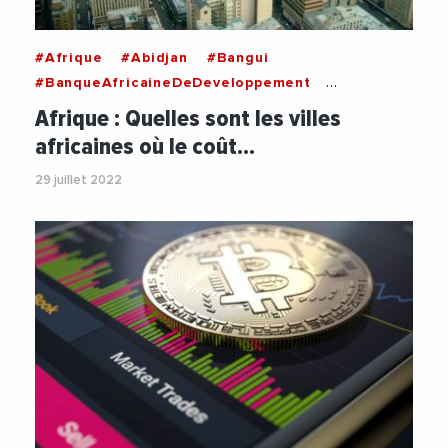
#Afrique
#Abidjan
#Bangui
#BanqueAfricaineDeDeveloppement
#Centrafrique
#Dakar
#Djibouti
Afrique : Quelles sont les villes
#Economie
#Inflation
#Lagos
#Seychelles
africaines où le coût…
#Videos
29 juillet 2022