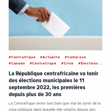
#Centrafrique
#Actualite
#Cameroun
#Canada
#Centrafrique
#Crise
#Elections
#Espagne
#Finances
#Japon
#Politique
La République centrafricaine va tenir
#Suisse
des élections municipales le 11
septembre 2022, les premières
depuis plus de 30 ans
La Centrafrique tente tant bien que mal de sortir de la
crise politique dans laquelle elle végète depuis des