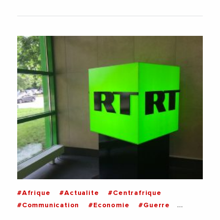
#Afrique
#Actualite
#Centrafrique
#Communication
#Economie
#Guerre
#Mali
#Media
#Russie
#Tunisie
#Ukraine