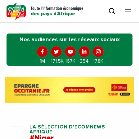
Toute l'information économique
des pays d'Afrique
Nos audiences sur les réseaux sociaux
1M
171,5K
167K
354
17,8K
LA SÉLECTION D'ECOMNEWS
AFRIQUE
#Niger