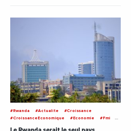
#Rwanda
#Actualite
#Croissance
#CroissanceEconomique
#Economie
#Fmi
#Niger
#RDC
Le Rwanda serait le seul pays