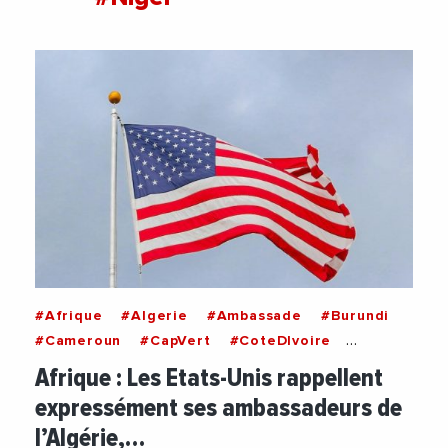
#Afrique
#Algerie
#Ambassade
#Burundi
#Cameroun
#CapVert
#CoteDIvoire
#Egypte
#EtatsUnis
#Gabon
#IleMaurice
Afrique : Les Etats-Unis rappellent
#Madagascar
#Niger
#Nigeria
#Ouganda
expressément ses ambassadeurs de
#Rwanda
#Senegal
#Somalie
l’Algérie,…