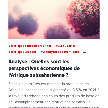
#AfriqueSubsaharienne
#Actualite
#AfriqueDuSud
#AnalyseEconomique
#Angola
#BurkinaFaso
#Covid
#Covid19
Analyse : Quelles sont les
#Crise
#CriseEconomique
#CriseSanitaire
perspectives économiques de
#Croissance
#CroissanceEconomique
l’Afrique subsaharienne ?
#Dette
#Economie
#Ethiopie
#Inflation
#Mali
#Mauritanie
#Niger
#Nigeria
Selon les dernières estimations, la production en
#Pandemie
#Tchad
#Tourisme
Afrique subsaharienne a augmenté de 3,5 % en 2021, à
la faveur du rebond des cours des produits de base et
de l’assouplissement des restrictions sociales. La
reprise demeure cependant fragile et insuffisante pour