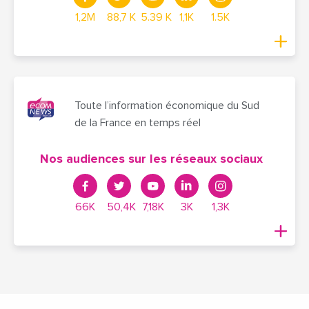
1,2M
88,7 K
5.39 K
1,1K
1.5K
Toute l’information économique du Sud
de la France en temps réel
Nos audiences sur les réseaux sociaux
66K
50,4K
7,18K
3K
1,3K