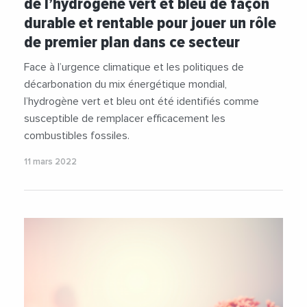
de l’hydrogène vert et bleu de façon
#Namibie
#Niger
#Technologie
durable et rentable pour jouer un rôle
#TransitionEnergetique
de premier plan dans ce secteur
Face à l’urgence climatique et les politiques de
décarbonation du mix énergétique mondial,
l’hydrogène vert et bleu ont été identifiés comme
susceptible de remplacer efficacement les
combustibles fossiles.
11 mars 2022