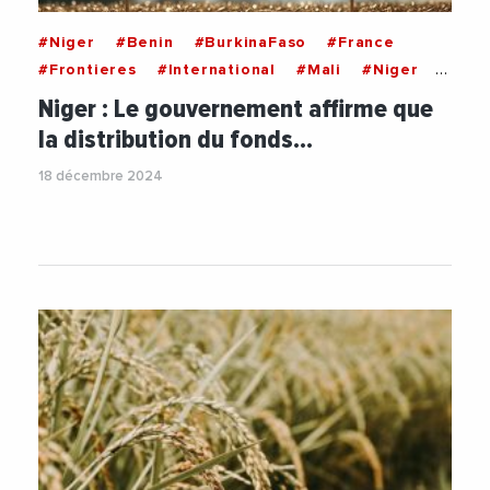
#Niger
#Benin
#BurkinaFaso
#France
#Frontieres
#International
#Mali
#Niger
#ONG
#UnionEuropeenne
Niger : Le gouvernement affirme que
la distribution du fonds…
18 décembre 2024