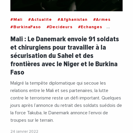
#Mali
#Actualite
#Afghanistan
#Armes
#BurkinaFaso
#Decideurs
#Echanges
#Europe
#Frontieres
#Militaire
#Niger
Mali : Le Danemark envoie 91 soldats
#Sante
#Securite
#Terrorisme
et chirurgiens pour travailler à la
sécurisation du Sahel et des
frontières avec le Niger et le Burkina
Faso
Malgré la tempête diplomatique qui secoue les
relations entre le Mali et ses partenaires, la lutte
contre le terrorisme reste un défi important. Quelques
jours après l’annonce du retrait des soldats suédois de
la force Takuba, le Danemark annonce l’envoi de
troupes sur le terrain.
24 janvier 2022