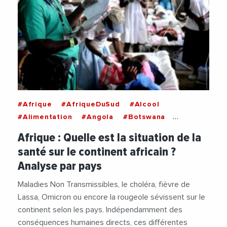
#Afrique
#AfriqueDuSud
#Alcool
#Alimentation
#Angola
#Botswana
#BurkinaFaso
#Cameroun
#Cancer
Afrique : Quelle est la situation de la
#Centrafrique
#Cholera
#Covid19
santé sur le continent africain ?
#Developpement
#Diabete
#Economie
Analyse par pays
#Epidemie
#Fievre
#Gabon
#Gambie
#Ghana
#Guineeequatoriale
#Lesotho
Maladies Non Transmissibles, le choléra, fièvre de
#Liberia
#Maladie
#Malawi
#Mali
Lassa, Omicron ou encore la rougeole sévissent sur le
#NationsUnies
#Niger
#Nigeria
#Norvege
continent selon les pays. Indépendamment des
#OMS
#ONU
#Pandemie
#Sante
#Tabac
conséquences humaines directs, ces différentes