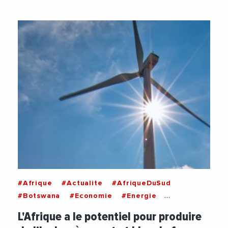
#Afrique
#Actualite
#AfriqueDuSud
#Botswana
#Economie
#Energie
#Hydrogene
#Infrastructure
L'Afrique a le potentiel pour produire
#Investissements
#Maroc
#Mauritanie