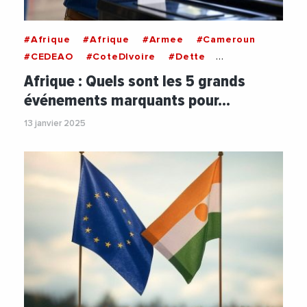
#Afrique
#Afrique
#Armee
#Cameroun
#CEDEAO
#CoteDIvoire
#Dette
#Elections
#Electionspresidentielles
Afrique : Quels sont les 5 grands
#Gabon
#International
#Mali
#Niger
événements marquants pour…
#Politique
#Senegal
#Tanzanie
#Trump
13 janvier 2025