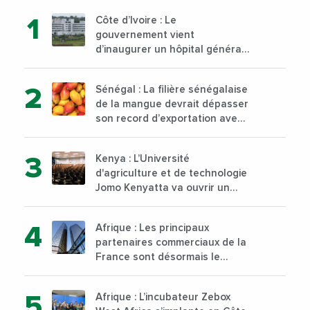
Côte d’Ivoire : Le
gouvernement vient
d’inaugurer un hôpital général
à Yopougon commune
d’Abidjan, au sud du pays
Sénégal : La filière sénégalaise
de la mangue devrait dépasser
son record d’exportation avec
30 000 tonnes produites
Kenya : L’Université
d'agriculture et de technologie
Jomo Kenyatta va ouvrir un
institut supérieur de formation
technique et professionnelle
Afrique : Les principaux
sur son campus de Karen à
partenaires commerciaux de la
Nairobi dès janvier 2023
France sont désormais le
Nigeria, l’Angola et l’Afrique du
Sud
Afrique : L’incubateur Zebox