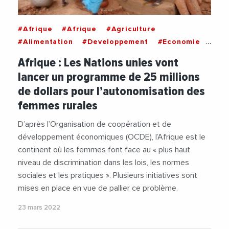
#Afrique
#Afrique
#Agriculture
#Alimentation
#Developpement
#Economie
#Ethiopie
#FAO
#Femmes
#Financement
Afrique : Les Nations unies vont
#Liberia
#Maputo
#Mozambique
lancer un programme de 25 millions
#NationsUnies
#Niger
#Norvege
#ONU
de dollars pour l’autonomisation des
#Rwanda
#Suede
#Tanzanie
#Tunisie
femmes rurales
D’après l’Organisation de coopération et de
développement économiques (OCDE), l’Afrique est le
continent où les femmes font face au « plus haut
niveau de discrimination dans les lois, les normes
sociales et les pratiques ». Plusieurs initiatives sont
mises en place en vue de pallier ce problème.
23 mars 2022