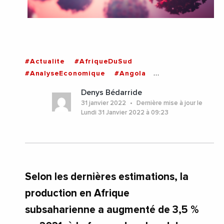
#Actualite
#AfriqueDuSud
#AnalyseEconomique
#Angola
#BurkinaFaso
#Covid
#Covid19
#Crise
Denys Bédarride
#CriseEconomique
#CriseSanitaire
31 janvier 2022
Dernière mise à jour le
#Croissance
#CroissanceEconomique
Lundi 31 Janvier 2022 à 09:23
#Dette
#Economie
#Ethiopie
#Inflation
#Mali
#Mauritanie
#Niger
#Nigeria
#Pandemie
#Tchad
#Tourisme
#AfriqueSubsaharienne
Selon les dernières estimations, la
production en Afrique
subsaharienne a augmenté de 3,5 %