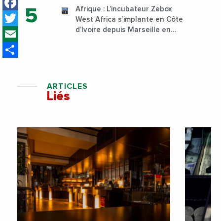
Facebook
Sud
Afrique : L’incubateur Zebox
Twitter
West Africa s’implante en Côte
Email
d’Ivoire depuis Marseille en
France
Share
ARTICLES
Liés