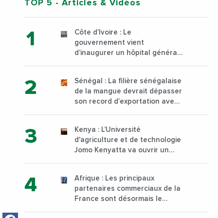
TOP 5
- Articles & Vidéos
Côte d’Ivoire : Le
gouvernement vient
d’inaugurer un hôpital général
à Yopougon commune
d’Abidjan, au sud du pays
Sénégal : La filière sénégalaise
de la mangue devrait dépasser
son record d’exportation avec
30 000 tonnes produites
Kenya : L’Université
d'agriculture et de technologie
Jomo Kenyatta va ouvrir un
institut supérieur de formation
technique et professionnelle
Afrique : Les principaux
sur son campus de Karen à
partenaires commerciaux de la
Nairobi dès janvier 2023
France sont désormais le
Nigeria, l’Angola et l’Afrique du