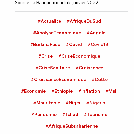
Source La Banque mondiale janvier 2022
#Actualite
#AfriqueDuSud
#AnalyseEconomique
#Angola
#BurkinaFaso
#Covid
#Covid19
#Crise
#CriseEconomique
#CriseSanitaire
#Croissance
#CroissanceEconomique
#Dette
#Economie
#Ethiopie
#Inflation
#Mali
#Mauritanie
#Niger
#Nigeria
#Pandemie
#Tchad
#Tourisme
#AfriqueSubsaharienne