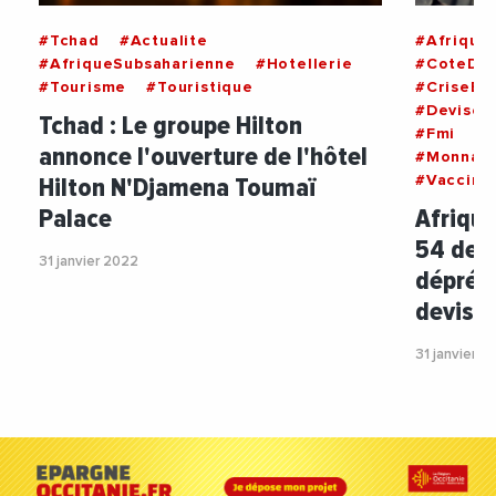
#Tchad
#Actualite
#Afrique
#AfriqueSubsaharienne
#Hotellerie
#CoteDIv
#Tourisme
#Touristique
#CriseEc
#Devises
Tchad : Le groupe Hilton
#Fmi
#
annonce l'ouverture de l'hôtel
#Monnai
Hilton N'Djamena Toumaï
#Vaccin
Palace
Afrique
54 devr
31 janvier 2022
dépréci
devise
31 janvier 2