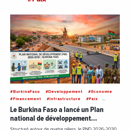
#BurkinaFaso
#Developpement
#Economie
#Financement
#Infrastructure
#Paix
#Securite
#Social
Le Burkina Faso a lancé un Plan
national de développement…
Structuré autour de quatre piliers, le PND 2026-2030