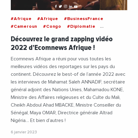
#Afrique
#Afrique
#BusinessFrance
#Cameroun
#Congo
#Diplomatie
#Ecomnews
#EmergingValley
#Entreprise
Découvrez le grand zapping vidéo
#Gaz
#Industrie
#Mali
#Mauritanie
2022 d’Ecomnews Afrique !
#NationsUnies
#ONU
#Paix
#Petrole
#RDC
#Senegal
#SiliconValley
Ecomnews Afrique a réuni pour vous toutes les
meilleures vidéos des reportages sur les pays du
continent. Découvrez le best-of de l’année 2022 avec
les interviews de Mahamat Saleh ANNADIF, secrétaire
général adjoint des Nations Unies, Mahamadou KONE,
Ministre des Affaires religieuses et du Culte du Mali,
Cheikh Abdoul Ahad MBACKE, Ministre Conseiller du
Sénégal, Maya OMAR, Directrice générale Altrad
Nigéria… Et bien d’autres !
6 janvier 2023