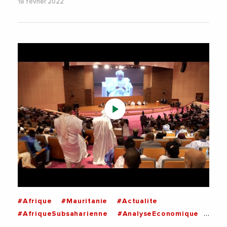
18 février 2022
#Afrique
#Mauritanie
#Actualite
#AfriqueSubsaharienne
#AnalyseEconomique
#Decideurs
#Paix
#Religion
#Sahel