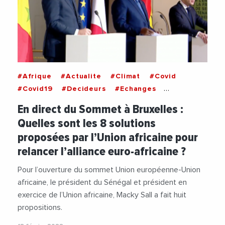
#Afrique
#Actualite
#Climat
#Covid
#Covid19
#Decideurs
#Echanges
#EchangesMediterraneens
#Economie
En direct du Sommet à Bruxelles :
#EmmanuelMacron
#Europe
#Paix
Quelles sont les 8 solutions
#Securite
#Senegal
#Terrorisme
proposées par l’Union africaine pour
#UnionEuropeenne
#Vaccin
relancer l’alliance euro-africaine ?
Pour l’ouverture du sommet Union européenne-Union
africaine, le président du Sénégal et président en
exercice de l’Union africaine, Macky Sall a fait huit
propositions.