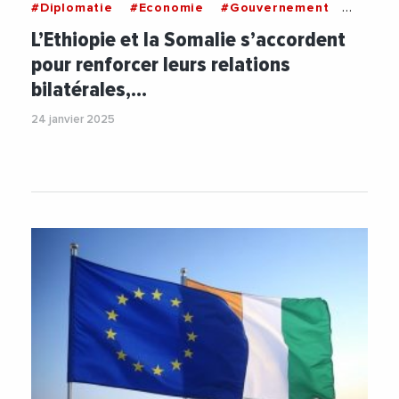
#Diplomatie
#Economie
#Gouvernement
#International
#Paix
#Securite
L’Ethiopie et la Somalie s’accordent
pour renforcer leurs relations
bilatérales,…
24 janvier 2025