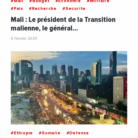
#Mali
#Budget
#Economie
#Militaire
#Paix
#Recherche
#Securite
Mali : Le président de la Transition
malienne, le général…
6 février 2025
#Ethiopie
#Somalie
#Defense