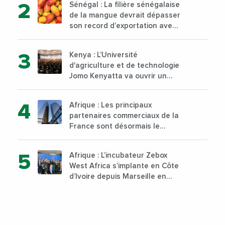
Sénégal : La filière sénégalaise
de la mangue devrait dépasser
son record d’exportation avec
30 000 tonnes produites
Kenya : L’Université
d'agriculture et de technologie
Jomo Kenyatta va ouvrir un
institut supérieur de formation
technique et professionnelle
Afrique : Les principaux
sur son campus de Karen à
partenaires commerciaux de la
Nairobi dès janvier 2023
France sont désormais le
Nigeria, l’Angola et l’Afrique du
Sud
Afrique : L’incubateur Zebox
West Africa s’implante en Côte
d’Ivoire depuis Marseille en
France