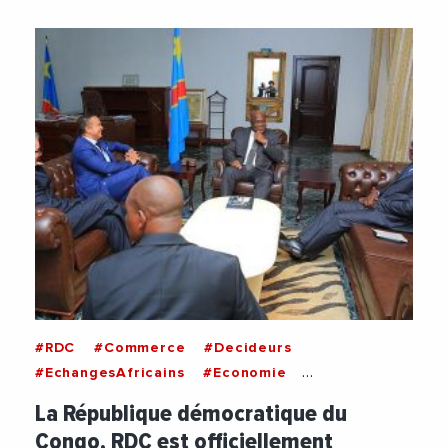
#RDC
#Commerce
#Decideurs
#EchangesAfricains
#Economie
#Exportation
#Paix
#Politique
#Securite
La République démocratique du
Congo, RDC est officiellement