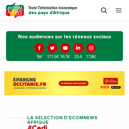
Toute l'information économique
des pays d'Afrique
Nos audiences sur les réseaux sociaux
1M
171,5K
167K
354
17,8K
LA SÉLECTION D'ECOMNEWS
AFRIQUE
#Cedi