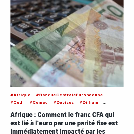
#Afrique
#BanqueCentraleEuropeenne
#Cedi
#Cemac
#Devises
#Dirham
#Dollar
#Economie
#Emprunt
Afrique : Comment le franc CFA qui
#Entreprises
#Euro
#Europe
#FrancCFA
est lié à l'euro par une parité fixe est
#Ghana
#Importations
#Inflation
immédiatement impacté par les
#Investisseurs
#Monnaie
#Nigeria