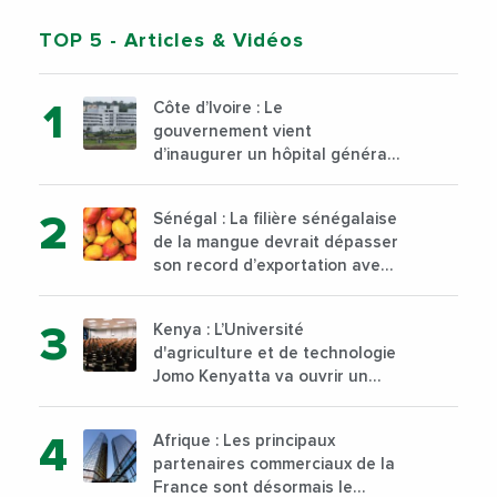
TOP 5
- Articles & Vidéos
Côte d’Ivoire : Le
gouvernement vient
d’inaugurer un hôpital général
à Yopougon commune
d’Abidjan, au sud du pays
Sénégal : La filière sénégalaise
de la mangue devrait dépasser
son record d’exportation avec
30 000 tonnes produites
Kenya : L’Université
d'agriculture et de technologie
Jomo Kenyatta va ouvrir un
institut supérieur de formation
technique et professionnelle
Afrique : Les principaux
sur son campus de Karen à
partenaires commerciaux de la
Nairobi dès janvier 2023
France sont désormais le