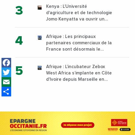
Kenya : L’Université
d'agriculture et de technologie
Jomo Kenyatta va ouvrir un
institut supérieur de formation
technique et professionnelle
Afrique : Les principaux
sur son campus de Karen à
partenaires commerciaux de la
Nairobi dès janvier 2023
France sont désormais le
Nigeria, l’Angola et l’Afrique du
Facebook
Sud
Afrique : L’incubateur Zebox
Twitter
West Africa s’implante en Côte
Email
d’Ivoire depuis Marseille en
France
Share