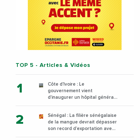
TOP 5
- Articles & Vidéos
Côte d’Ivoire : Le
gouvernement vient
d’inaugurer un hôpital général
à Yopougon commune
d’Abidjan, au sud du pays
Sénégal : La filière sénégalaise
de la mangue devrait dépasser
son record d’exportation avec
30 000 tonnes produites