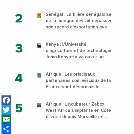
à Yopougon commune
d’Abidjan, au sud du pays
Sénégal : La filière sénégalaise
de la mangue devrait dépasser
son record d’exportation avec
30 000 tonnes produites
Kenya : L’Université
d'agriculture et de technologie
Jomo Kenyatta va ouvrir un
institut supérieur de formation
technique et professionnelle
Afrique : Les principaux
sur son campus de Karen à
partenaires commerciaux de la
Nairobi dès janvier 2023
France sont désormais le
Nigeria, l’Angola et l’Afrique du
Facebook
Sud
Afrique : L’incubateur Zebox
Twitter
West Africa s’implante en Côte
Email
d’Ivoire depuis Marseille en
France
Share