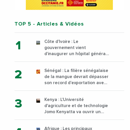
TOP 5
- Articles & Vidéos
Côte d’Ivoire : Le
gouvernement vient
d’inaugurer un hôpital général
à Yopougon commune
d’Abidjan, au sud du pays
Sénégal : La filière sénégalaise
de la mangue devrait dépasser
son record d’exportation avec
30 000 tonnes produites
Kenya : L’Université
d'agriculture et de technologie
Jomo Kenyatta va ouvrir un
institut supérieur de formation
technique et professionnelle
Afrique : Les principaux