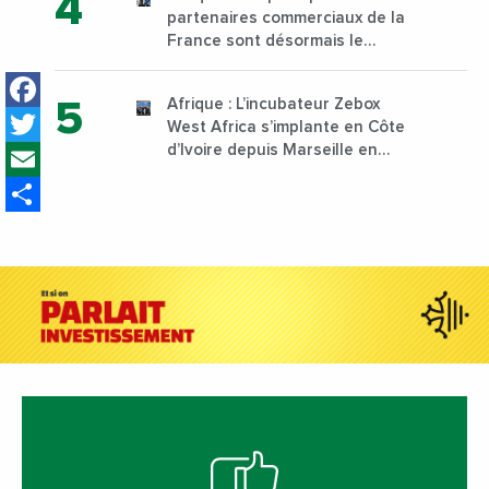
sur son campus de Karen à
partenaires commerciaux de la
Nairobi dès janvier 2023
France sont désormais le
Nigeria, l’Angola et l’Afrique du
Facebook
Sud
Afrique : L’incubateur Zebox
Twitter
West Africa s’implante en Côte
Email
d’Ivoire depuis Marseille en
France
Share