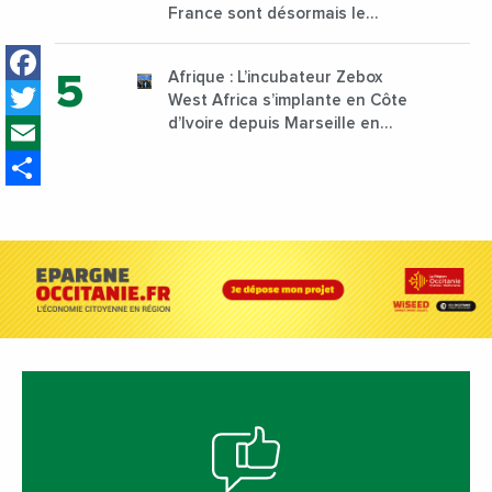
France sont désormais le
Nigeria, l’Angola et l’Afrique du
Facebook
Sud
Afrique : L’incubateur Zebox
Twitter
West Africa s’implante en Côte
Email
d’Ivoire depuis Marseille en
France
Share