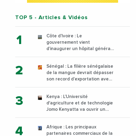
TOP 5
- Articles & Vidéos
Côte d’Ivoire : Le
gouvernement vient
d’inaugurer un hôpital général
à Yopougon commune
d’Abidjan, au sud du pays
Sénégal : La filière sénégalaise
de la mangue devrait dépasser
son record d’exportation avec
30 000 tonnes produites
Kenya : L’Université
d'agriculture et de technologie
Jomo Kenyatta va ouvrir un
institut supérieur de formation
technique et professionnelle
Afrique : Les principaux
sur son campus de Karen à
partenaires commerciaux de la
Nairobi dès janvier 2023