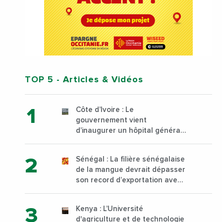
TOP 5
- Articles & Vidéos
Côte d’Ivoire : Le
gouvernement vient
d’inaugurer un hôpital général
à Yopougon commune
d’Abidjan, au sud du pays
Sénégal : La filière sénégalaise
de la mangue devrait dépasser
son record d’exportation avec
30 000 tonnes produites
Kenya : L’Université
d'agriculture et de technologie