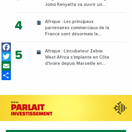
Jomo Kenyatta va ouvrir un
institut supérieur de formation
technique et professionnelle
Afrique : Les principaux
sur son campus de Karen à
partenaires commerciaux de la
Nairobi dès janvier 2023
France sont désormais le
Nigeria, l’Angola et l’Afrique du
Facebook
Sud
Afrique : L’incubateur Zebox
Twitter
West Africa s’implante en Côte
Email
d’Ivoire depuis Marseille en
France
Share