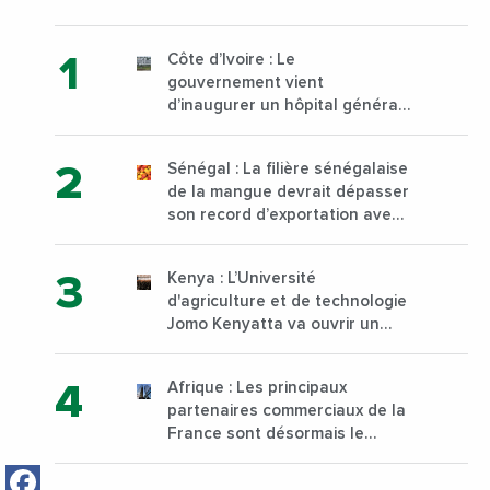
Côte d’Ivoire : Le
gouvernement vient
d’inaugurer un hôpital général
à Yopougon commune
d’Abidjan, au sud du pays
Sénégal : La filière sénégalaise
de la mangue devrait dépasser
son record d’exportation avec
30 000 tonnes produites
Kenya : L’Université
d'agriculture et de technologie
Jomo Kenyatta va ouvrir un
institut supérieur de formation
technique et professionnelle
Afrique : Les principaux
sur son campus de Karen à
partenaires commerciaux de la
Nairobi dès janvier 2023
France sont désormais le
Nigeria, l’Angola et l’Afrique du
Facebook
Sud