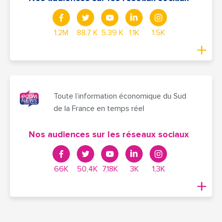
1,2M
88,7 K
5.39 K
1,1K
1.5K
Toute l’information économique du Sud
de la France en temps réel
Nos audiences sur les réseaux sociaux
66K
50,4K
7,18K
3K
1,3K