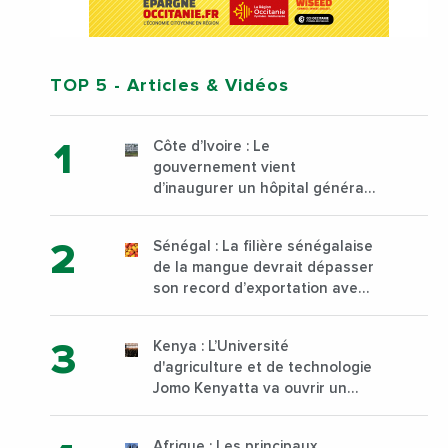
TOP 5
- Articles & Vidéos
Côte d’Ivoire : Le
gouvernement vient
d’inaugurer un hôpital général
à Yopougon commune
d’Abidjan, au sud du pays
Sénégal : La filière sénégalaise
de la mangue devrait dépasser
son record d’exportation avec
30 000 tonnes produites
Kenya : L’Université
d'agriculture et de technologie
Jomo Kenyatta va ouvrir un
institut supérieur de formation
technique et professionnelle
Afrique : Les principaux