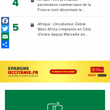
sur son campus de Karen à
partenaires commerciaux de la
Nairobi dès janvier 2023
France sont désormais le
Nigeria, l’Angola et l’Afrique du
Facebook
Sud
Afrique : L’incubateur Zebox
Twitter
West Africa s’implante en Côte
Email
d’Ivoire depuis Marseille en
France
Share